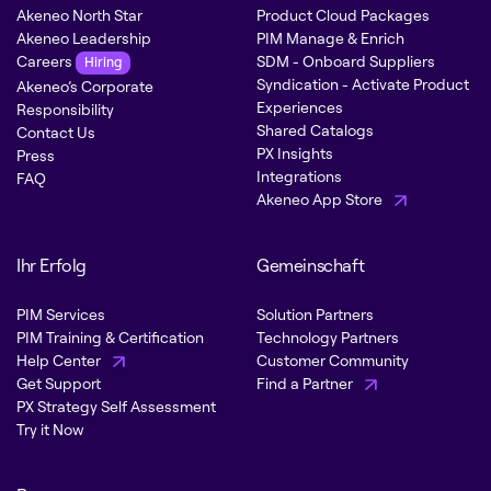
Akeneo North Star
Product Cloud Packages
Akeneo Leadership
PIM Manage & Enrich
Careers
SDM - Onboard Suppliers
Hiring
Syndication - Activate Product
Akeneo’s Corporate
Experiences
Responsibility
Shared Catalogs
Contact Us
PX Insights
Press
Integrations
FAQ
Akeneo App Store
Ihr Erfolg
Gemeinschaft
PIM Services
Solution Partners
PIM Training & Certification
Technology Partners
Help Center
Customer Community
Get Support
Find a Partner
PX Strategy Self Assessment
Try it Now