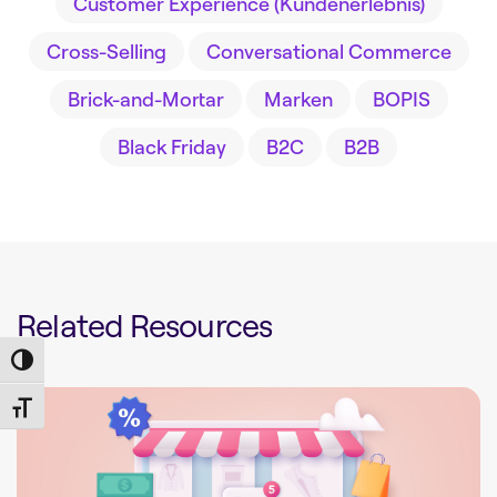
Customer Experience (Kundenerlebnis)
Cross-Selling
Conversational Commerce
Brick-and-Mortar
Marken
BOPIS
Black Friday
B2C
B2B
Related Resources
Toggle High Contrast
Toggle Font size