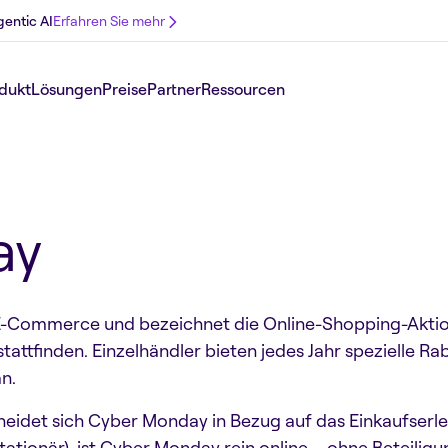
gentic AI
Erfahren Sie mehr
dukt
Lösungen
Preise
Partner
Ressourcen
ay
m E-Commerce und bezeichnet die Online-Shopping-Akt
tattfinden. Einzelhändler bieten jedes Jahr spezielle R
n.
heidet sich Cyber Monday in Bezug auf das Einkaufserle
ationär), ist Cyber Monday rein online – ohne Beteili