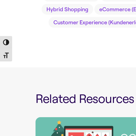
Hybrid Shopping
eCommerce (
Customer Experience (Kundenerl
Toggle High Contrast
Toggle Font size
Related Resources