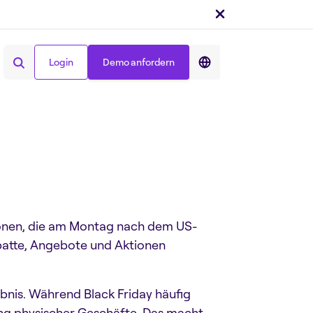
Login
Demo anfordern
Teilen auf :
Login
Demo anfordern
ionen, die am Montag nach dem US-
abatte, Angebote und Aktionen
bnis. Während Black Friday häufig
gung physischer Geschäfte. Das macht