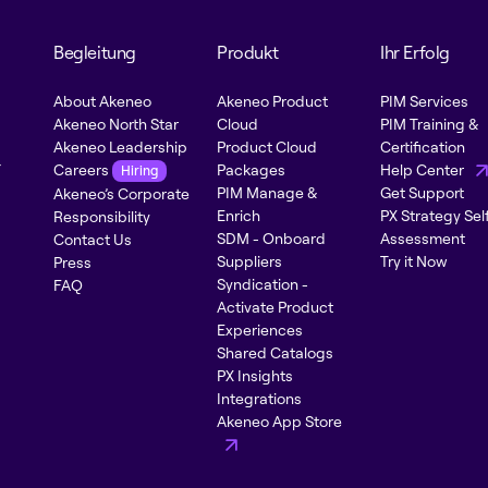
Begleitung
Produkt
Ihr Erfolg
About Akeneo
Akeneo Product
PIM Services
Akeneo North Star
Cloud
PIM Training &
Akeneo Leadership
Product Cloud
Certification
-
Careers
Packages
Help Center
Hiring
PIM Manage &
Get Support
Akeneo’s Corporate
Enrich
PX Strategy Sel
Responsibility
SDM - Onboard
Assessment
Contact Us
Suppliers
Try it Now
Press
Syndication -
FAQ
Activate Product
Experiences
Shared Catalogs
PX Insights
Integrations
Akeneo App Store