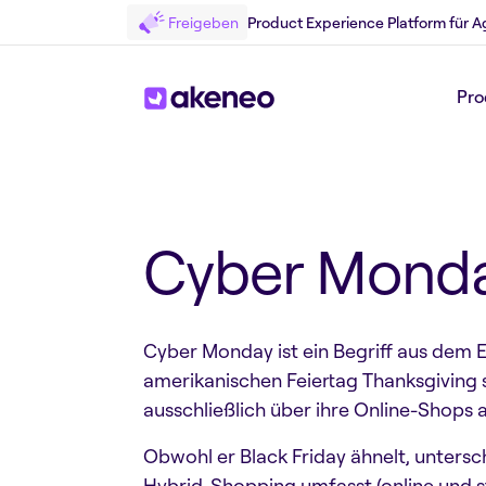
Freigeben
Product Experience Platform für A
Pro
Zurück zum Glossary
Cyber Mond
Cyber Monday ist ein Begriff aus de
amerikanischen Feiertag Thanksgiving s
ausschließlich über ihre Online-Shops a
Obwohl er Black Friday ähnelt, untersc
Hybrid-Shopping umfasst (online und st