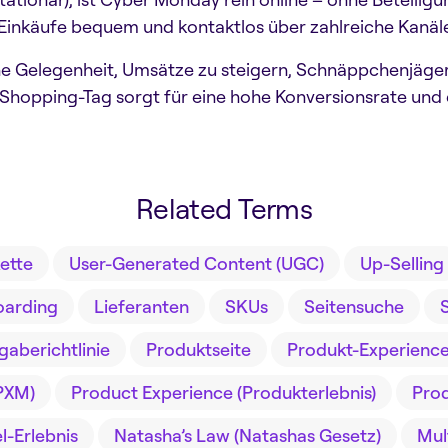
 Einkäufe bequem und kontaktlos über zahlreiche Kanäle
e Gelegenheit, Umsätze zu steigern, Schnäppchenjäge
r Shopping-Tag sorgt für eine hohe Konversionsrate und
Related Terms
ette
User-Generated Content (UGC)
Up-Selling
oarding
Lieferanten
SKUs
Seitensuche
gaberichtlinie
Produktseite
Produkt-Experience-
PXM)
Product Experience (Produkterlebnis)
Pro
-Erlebnis
Natasha’s Law (Natashas Gesetz)
Mul