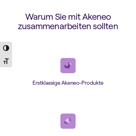
Warum Sie mit Akeneo
zusammenarbeiten sollten
Toggle High Contrast
Toggle Font size
Erstklassige Akeneo-Produkte