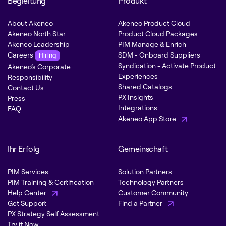
Begleitung
Produkt
About Akeneo
Akeneo Product Cloud
Akeneo North Star
Product Cloud Packages
Akeneo Leadership
PIM Manage & Enrich
Careers
SDM - Onboard Suppliers
Hiring
Syndication - Activate Product
Akeneo’s Corporate
Experiences
Responsibility
Shared Catalogs
Contact Us
PX Insights
Press
Integrations
FAQ
Akeneo App Store
Ihr Erfolg
Gemeinschaft
PIM Services
Solution Partners
PIM Training & Certification
Technology Partners
Help Center
Customer Community
Get Support
Find a Partner
PX Strategy Self Assessment
Try it Now