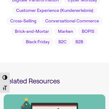
Customer Experience (Kundenerlebnis)
Cross-Selling
Conversational Commerce
Brick-and-Mortar
Marken
BOPIS
Black Friday
B2C
B2B
Toggle High Contrast
Related Resources
Toggle Font size