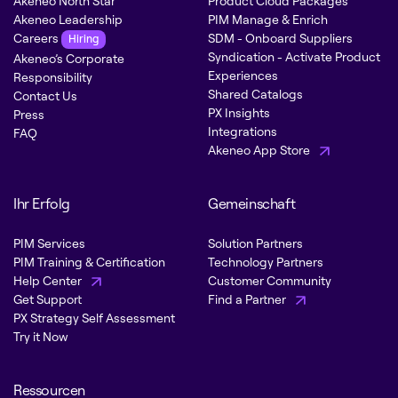
Akeneo North Star
Product Cloud Packages
Akeneo Leadership
PIM Manage & Enrich
Careers
SDM - Onboard Suppliers
Hiring
Syndication - Activate Product
Akeneo’s Corporate
Experiences
Responsibility
Shared Catalogs
Contact Us
PX Insights
Press
Integrations
FAQ
Akeneo App Store
Ihr Erfolg
Gemeinschaft
PIM Services
Solution Partners
PIM Training & Certification
Technology Partners
Help Center
Customer Community
Get Support
Find a Partner
PX Strategy Self Assessment
Try it Now
Ressourcen