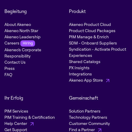
Begleitung
Produkt
About Akeneo
Akeneo Product Cloud
Akeneo North Star
Product Cloud Packages
Akeneo Leadership
PIM Manage & Enrich
Careers
SDM - Onboard Suppliers
Hiring
Syndication - Activate Product
Akeneo’s Corporate
Experiences
Responsibility
Shared Catalogs
Contact Us
PX Insights
Press
Integrations
FAQ
Akeneo App Store
Ihr Erfolg
Gemeinschaft
PIM Services
Solution Partners
PIM Training & Certification
Technology Partners
Help Center
Customer Community
Get Support
Find a Partner