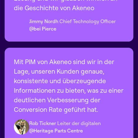
die Geschichte von Akeneo
Jimmy Nordh
Chief Technology Officer
@bei Pierce
Mit PIM von Akeneo sind wir in der
Lage, unseren Kunden genaue,
konsistente und überzeugende
Informationen zu bieten, was zu einer
deutlichen Verbesserung der
Conversion Rate geführt hat.
Rob Tickner
Leiter der digitalen
@Heritage Parts Centre