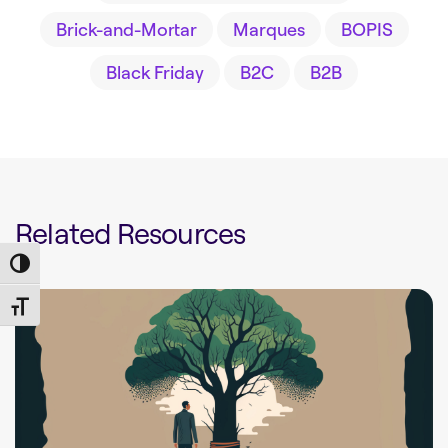
Brick-and-Mortar
Marques
BOPIS
Black Friday
B2C
B2B
Related Resources
Toggle High Contrast
Toggle Font size