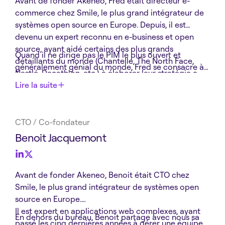
Avant de fonder Akeneo, Fred était directeur e-
commerce chez Smile, le plus grand intégrateur de
systèmes open source en Europe. Depuis, il est
devenu un expert reconnu en e-business et open
source, ayant aidé certains des plus grands
Quand il ne dirige pas le PIM le plus ouvert et
détaillants du monde (Chantelle, The North Face,
généralement génial du monde, Fred se consacre à
Nestlé, Decathlon, etc.) à élaborer leur stratégie e-
sa passion pour le théâtre d’improvisation. Et il
commerce.
Lire la suite
adore David Bowie. Ne dites rien de mal à propos de
David.
CTO / Co-fondateur
Benoit Jacquemont
Avant de fonder Akeneo, Benoit était CTO chez
Smile, le plus grand intégrateur de systèmes open
source en Europe.
Il est expert en applications web complexes, ayant
En dehors du bureau, Benoit partage avec nous sa
passé les cinq dernières années à gérer une équipe