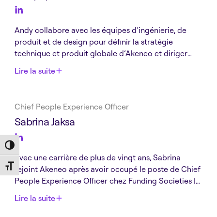
Andy collabore avec les équipes d’ingénierie, de
produit et de design pour définir la stratégie
technique et produit globale d’Akeneo et diriger
l’entreprise vers une approche multi-produits. Tyra a
Lire la suite
été membre fondateur d’AmazonFresh et d’AWS
Marketplace, développant ces activités depuis leur
création. Il a également dirigé Whereby en tant que
Chief People Experience Officer
PDG en 2023.
Sabrina Jaksa
Toggle High Contrast
Avec une carrière de plus de vingt ans, Sabrina
Toggle Font size
rejoint Akeneo après avoir occupé le poste de Chief
People Experience Officer chez Funding Societies |
Modalku, basé à Singapour, le pionnier des
Lire la suite
plateformes de financement numérique pour PME et
d’investissement en dette. Là-bas, elle a réalisé des