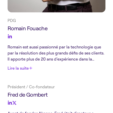
PDG
Romain Fouache
Romain est aussi passionné par la technologie que
par la résolution des plus grands défis de ses clients.
Il apporte plus de 20 ans d’expérience dans la
croissance d’entreprises technologiques B2B qui
Lire la suite
redéfinissent leur catégorie. Plus récemment, il a
dirigé les opérations et les ventes en tant que COO,
puis CRO, du principal fournisseur de logiciels d’IA,
Président / Co-fondateur
Dataiku. Romain est diplômé de l’École Centrale
Fred de Gombert
Paris et titulaire d’un MBA de NYU Stern.