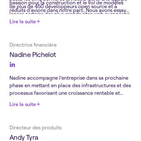
passion pour la construction et le vol de modèles
de plus de 450 développeurs open source et à
réduits d’avions dans notre parc. Nous avons essayé.
lancer certains des plus grands sites web européens.
Certains sont encore coincés dans les arbres.
Lire la suite
Directrice financière
Nadine Pichelot
Nadine accompagne l’entreprise dans sa prochaine
phase en mettant en place des infrastructures et des
processus favorisant une croissance rentable et
durable. Elle apporte 35 ans d’expérience en tant
Lire la suite
que COO et CFO pour des entreprises mondiales
dans le secteur technologique, dont récemment
chez Anaplan.
Directeur des produits
Andy Tyra