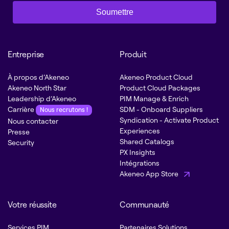
Soumettre
Entreprise
Produit
À propos d’Akeneo
Akeneo Product Cloud
Akeneo North Star
Product Cloud Packages
Leadership d’Akeneo
PIM Manage & Enrich
Carrière
SDM - Onboard Suppliers
Nous recrutons !
Syndication - Activate Product
Nous contacter
Experiences
Presse
Shared Catalogs
Security
PX Insights
Intégrations
Akeneo App Store
Votre réussite
Communauté
Services PIM
Partenaires Solutions