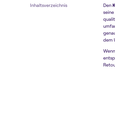
Inhaltsverzeichnis
Den
K
seine
quali
umfan
genau
dem 
Wenn 
entsp
Retou