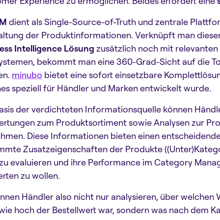
mer Experience zu ermöglichen. Beides erfordert eine
IM
dient als Single-Source-of-Truth und zentrale Platt
ltung der Produktinformationen. Verknüpft man diesen
ess Intelligence Lösung
zusätzlich noch mit relevante
systemen, bekommt man eine 360-Grad-Sicht auf die To
en.
minubo
bietet eine sofort einsetzbare Komplettlös
es speziell für Händler und Marken entwickelt wurde.
asis der verdichteten Informationsquelle können Händle
rtungen zum Produktsortiment sowie Analysen zur Pr
hmen. Diese Informationen bieten einen entscheidend
mmte Zusatzeigenschaften der Produkte ((Unter)Katego
 zu evaluieren und ihre Performance im Category Man
rten zu wollen.
nnen Händler also nicht nur analysieren, über welchen
wie hoch der Bestellwert war, sondern was nach dem Kauf