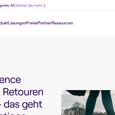
gentic AI
Erfahren Sie mehr
dukt
Lösungen
Preise
Partner
Ressourcen
ience
m Retouren
– das geht