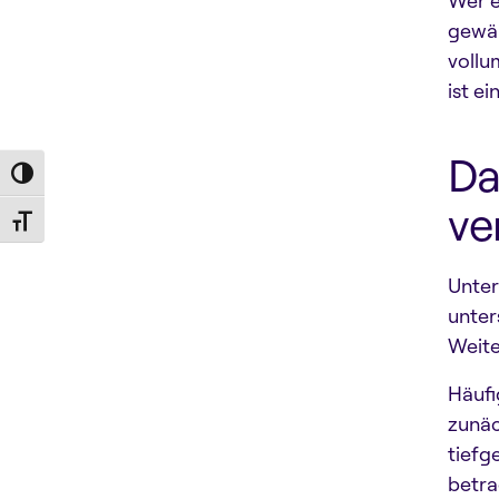
Wer 
gewäh
vollu
ist e
Da
Toggle High Contrast
ve
Toggle Font size
Unter
unter
Weite
Häufi
zunäc
tiefg
betra