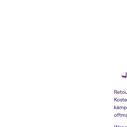
Au
Retou
Koste
kämpf
oftma