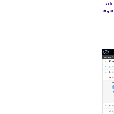
zu de
ergän