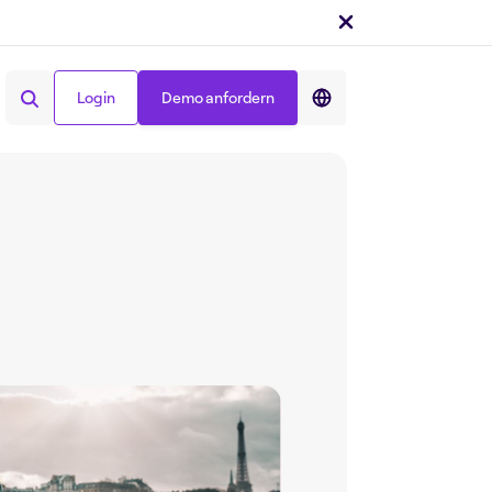
Login
Demo anfordern
Teilen auf :
Login
Demo anfordern