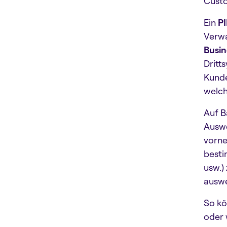
Custo
Ein
P
Verwa
Busin
Dritt
Kund
welch
Auf B
Auswe
vorne
besti
usw.)
auswe
So kö
oder 