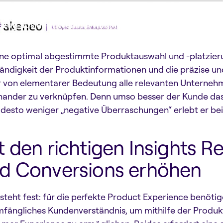
szug aus dem Webinar mit Melvin & Hamilton und Min
ine optimal abgestimmte Produktauswahl und -platzier
tändigkeit der Produktinformationen und die präzise un
 von elementarer Bedeutung alle relevanten Unterneh
nander zu verknüpfen. Denn umso besser der Kunde das 
 desto weniger „negative Überraschungen“ erlebt er b
t den richtigen Insights 
d Conversions erhöhen
 steht fest: für die perfekte Product Experience benötig
mfängliches Kundenverständnis, um mithilfe der Produk