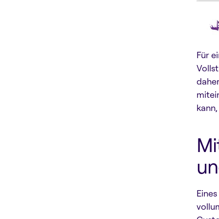
Au
Für e
Volls
daher
mitei
kann,
Mi
un
Eines
vollu