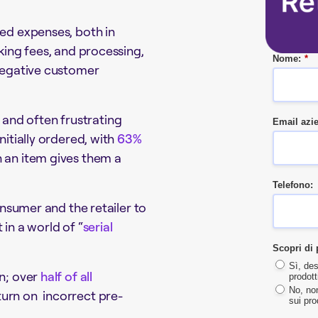
ted expenses, both in
cking fees, and processing,
Nome:
*
 negative customer
and often frustrating
Email azi
nitially ordered, with
63%
n an item gives them a
Telefono:
consumer and the retailer to
 in a world of “
serial
Scopri di 
Sì, des
on; over
half of all
prodott
No, non
turn on incorrect pre-
sui pro