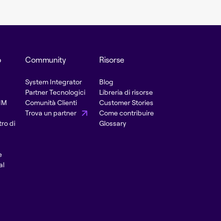
o
Community
Risorse
System Integrator
Blog
Partner Tecnologici
Libreria di risorse
PIM
Comunità Clienti
Customer Stories
Trova un partner
Come contribuire
ro di
Glossary
e
al