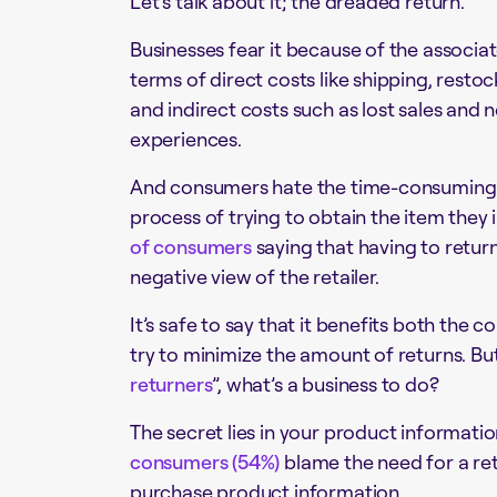
Let’s talk about it; the dreaded return.
Businesses fear it because of the associa
terms of direct costs like shipping, resto
and indirect costs such as lost sales and
experiences.
And consumers hate the time-consuming 
process of trying to obtain the item they i
of consumers
saying that having to retur
negative view of the retailer.
It’s safe to say that it benefits both the 
try to minimize the amount of returns. But
returners
”, what’s a business to do?
The secret lies in your product informati
consumers (54%)
blame the need for a re
purchase product information.