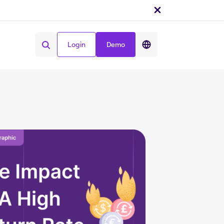
Login
Demo
Condividi :
Login
Demo