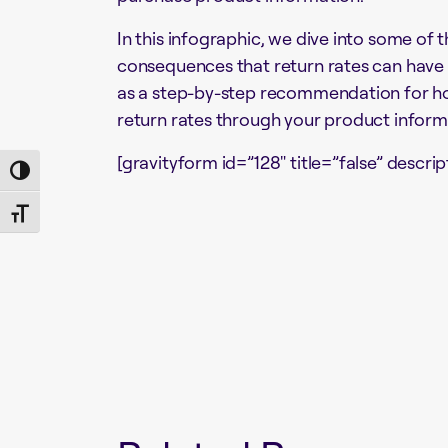
In this infographic, we dive into some of
consequences that return rates can have o
as a step-by-step recommendation for ho
return rates through your product inform
[gravityform id=”128″ title=”false” descrip
Toggle High Contrast
Toggle Font size