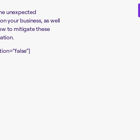
 the unexpected
n your business, as well
w to mitigate these
ation.
tion=”false”]