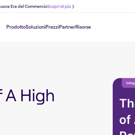
 Nuova Era del Commercio
Scopri di più
Prodotto
Soluzioni
Prezzi
Partner
Risorse
f A High