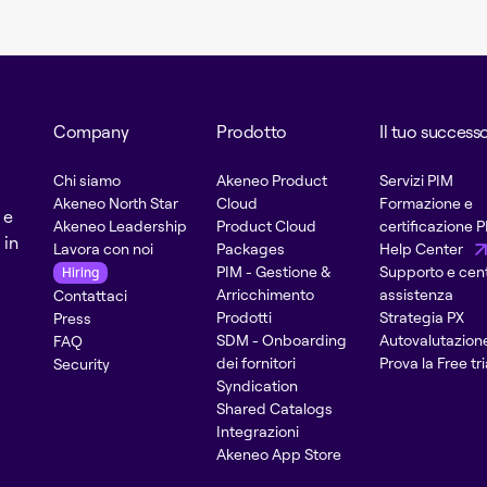
Company
Prodotto
Il tuo success
Chi siamo
Akeneo Product
Servizi PIM
Akeneo North Star
Cloud
Formazione e
 e
Akeneo Leadership
Product Cloud
certificazione 
 in
Lavora con noi
Packages
Help Center
PIM - Gestione &
Supporto e cent
Hiring
Arricchimento
assistenza
Contattaci
Prodotti
Strategia PX
Press
SDM - Onboarding
Autovalutazion
FAQ
dei fornitori
Prova la Free tri
Security
Syndication
Shared Catalogs
Integrazioni
Akeneo App Store