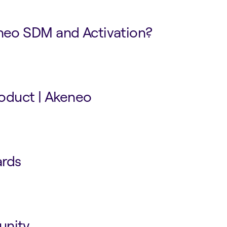
neo SDM and Activation?
roduct | Akeneo
rds
unity