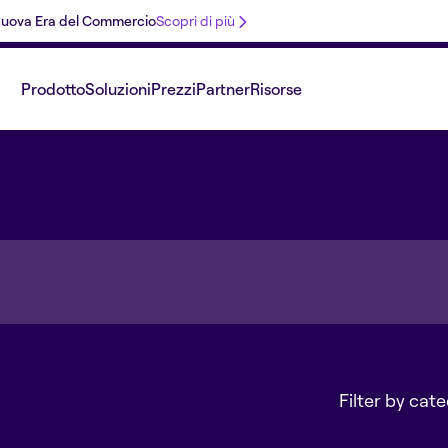
 Nuova Era del Commercio
Scopri di più
Prodotto
Soluzioni
Prezzi
Partner
Risorse
Filter by cat