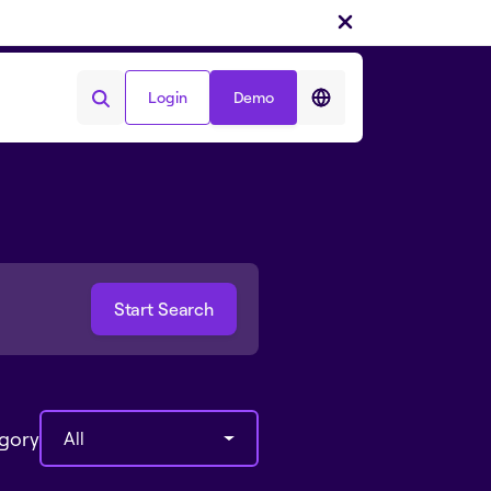
Login
Demo
Login
Demo
egory
All