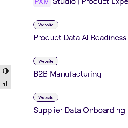
PXM
Studio | Product Exp
Website
Product Data AI Readiness
Website
B2B Manufacturing
Toggle High Contrast
Toggle Font size
Website
Supplier Data Onboarding