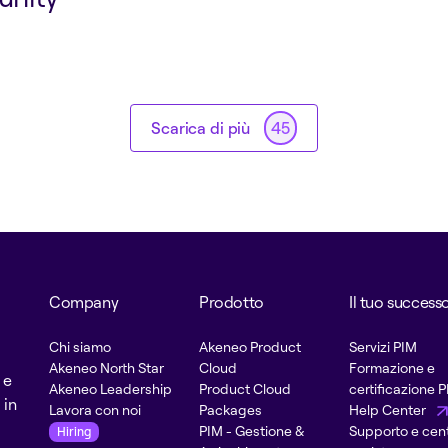
Scarica di più
45
Company
Prodotto
Il tuo success
Chi siamo
Akeneo Product
Servizi PIM
Akeneo North Star
Cloud
Formazione e
 e
Akeneo Leadership
Product Cloud
certificazione 
 in
Lavora con noi
Packages
Help Center
PIM - Gestione &
Supporto e cent
Hiring