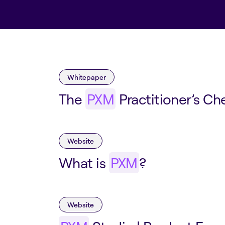
Whitepaper
The
PXM
Practitioner’s Che
Website
What is
PXM
?
Website