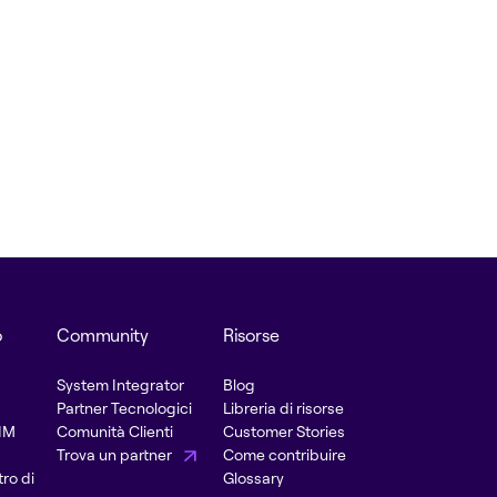
o
Community
Risorse
System Integrator
Blog
Partner Tecnologici
Libreria di risorse
PIM
Comunità Clienti
Customer Stories
Trova un partner
Come contribuire
ro di
Glossary