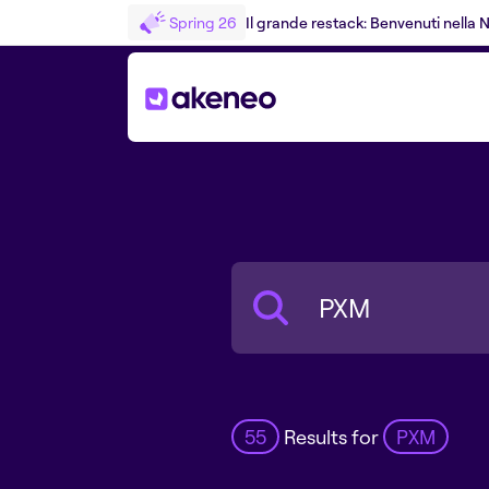
Spring 26
Il grande restack: Benvenuti nella
Search
55
Results for
PXM