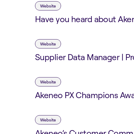
Website
Have you heard about Ake
Website
Supplier Data Manager | P
Website
Akeneo PX Champions Awa
Website
Akeneo’s Customer Comm