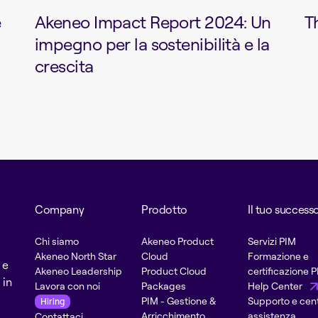
e
Akeneo Impact Report 2024: ​​Un
T
impegno per la sostenibilità e la
crescita
Company
Prodotto
Il tuo success
Chi siamo
Akeneo Product
Servizi PIM
Akeneo North Star
Cloud
Formazione e
 e
Akeneo Leadership
Product Cloud
certificazione 
 in
Lavora con noi
Packages
Help Center
PIM - Gestione &
Supporto e cent
Hiring
Arricchimento
assistenza
Contattaci