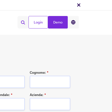
Login
Demo
Condividi :
Login
Demo
Cognome:
*
endale:
*
Azienda:
*