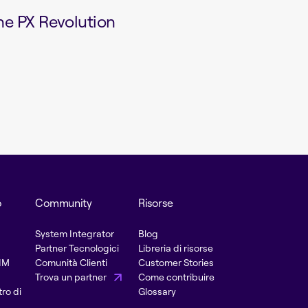
he PX Revolution
o
Community
Risorse
System Integrator
Blog
Partner Tecnologici
Libreria di risorse
PIM
Comunità Clienti
Customer Stories
Trova un partner
Come contribuire
ro di
Glossary