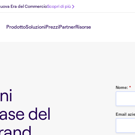
 Nuova Era del Commercio
Scopri di più
Prodotto
Soluzioni
Prezzi
Partner
Risorse
ni
Nome:
*
base del
Email azi
brand