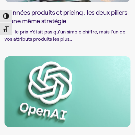
Données produits et pricing : les deux piliers
Toggle High Contrast
d’une même stratégie
Toggle Font size
Et si le prix n’était pas qu’un simple chiffre, mais l’un de
vos attributs produits les plus...