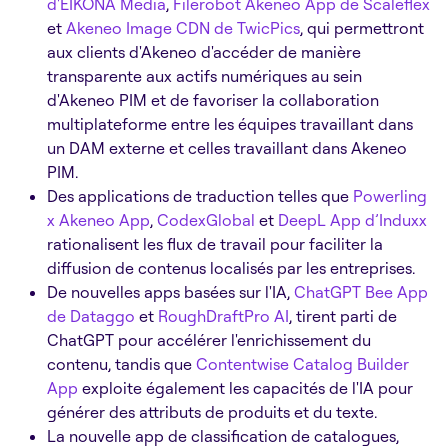
d'EIKONA Media
,
Filerobot Akeneo App de Scaleflex
et
Akeneo Image CDN de TwicPics
, qui permettront
aux clients d'Akeneo d'accéder de manière
transparente aux actifs numériques au sein
d'Akeneo PIM et de favoriser la collaboration
multiplateforme entre les équipes travaillant dans
un DAM externe et celles travaillant dans Akeneo
PIM.
Des applications de traduction telles que
Powerling
x Akeneo App
,
CodexGlobal
et
DeepL App d’Induxx
rationalisent les flux de travail pour faciliter la
diffusion de contenus localisés par les entreprises.
De nouvelles apps basées sur l'IA,
ChatGPT Bee App
de Dataggo
et
RoughDraftPro AI
, tirent parti de
ChatGPT pour accélérer l'enrichissement du
contenu, tandis que
Contentwise Catalog Builder
App
exploite également les capacités de l'IA pour
générer des attributs de produits et du texte.
La nouvelle app de classification de catalogues,