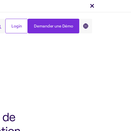
Login
Demander une Démo
Partager sur :
Login
Demander une Démo
 de
ation