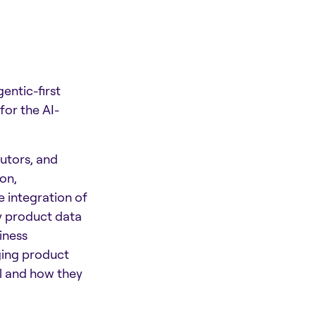
entic-first
for the AI-
utors, and
ion,
e integration of
y product data
iness
ging product
ll and how they