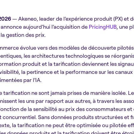
 2026
— Akeneo, leader de l’expérience produit (PX) et d
annonce aujourd’hui l’acquisition de
PricingHUB
, une 
la gestion des prix.
mmerce évolue vers des modèles de découverte pilotés p
entiques, les architectures technologiques se réorgani
ormation produit et la tarification deviennent les signau
visibilité, la pertinence et la performance sur les canau
limentées par l’IA.
 tarification ne sont jamais prises de manière isolée. Le
nissent les uns par rapport aux autres, à travers les asso
fonction de la sensibilité au prix des consommateurs et
 concurrentiel. Sans données produits structurées et f
exte, la tarification ne peut être optimisée ou pilotée e
les données produits et la tarification doivent être étr