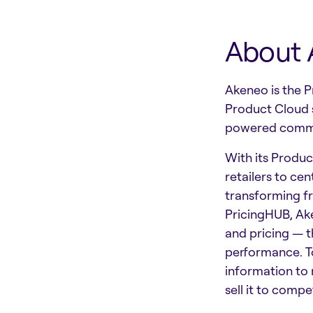
About 
Akeneo is the P
Product Cloud s
powered comme
With its Produc
retailers to ce
transforming fr
PricingHUB, Ak
and pricing — t
performance. T
information to 
sell it to compe