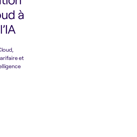
oud à
’IA
Cloud,
rifaire et
elligence