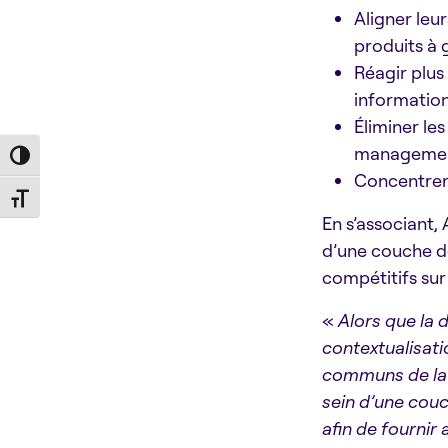
Aligner leur
produits à 
Réagir plus
information
Éliminer le
manageme
Toggle High Contrast
Concentrer 
Toggle Font size
En s’associant,
d’une couche de
compétitifs sur
«
Alors que la 
contextualisati
communs de la 
sein d’une couc
afin de fournir