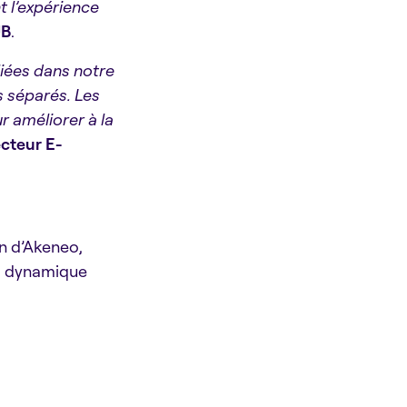
t l’expérience
UB
.
liées dans notre
s séparés. Les
r améliorer à la
recteur E-
n d’Akeneo,
 la dynamique