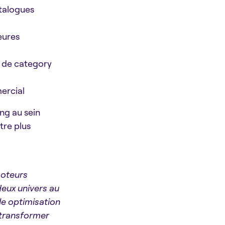
atalogues
eures
t de category
ercial
ng au sein
tre plus
moteurs
eux univers au
le optimisation
r transformer