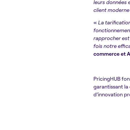
leurs données e
client moderne
«
La tarificatio
fonctionnement,
rapprocher est 
fois notre effic
commerce et A
PricingHUB fon
garantissant la
d’innovation pr