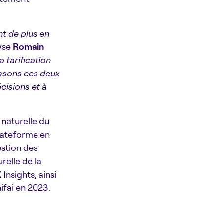
t de plus en
yse
Romain
 tarification
issons ces deux
cisions et à
 naturelle du
lateforme en
estion des
relle de la
Insights, ainsi
nifai en 2023.