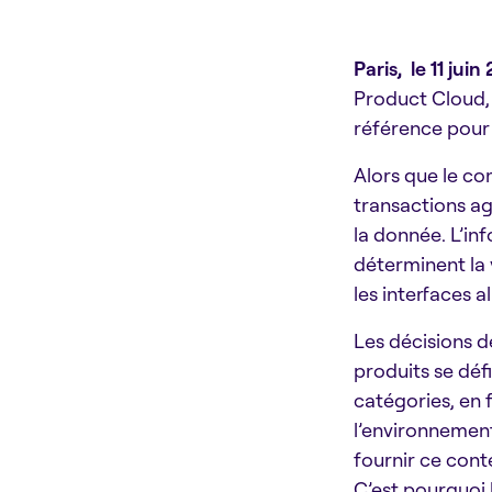
Paris, le 11 juin
Product Cloud, 
référence pour 
Alors que le co
transactions ag
la donnée. L’inf
déterminent la 
les interfaces a
Les décisions de
produits se défi
catégories, en 
l’environnement
fournir ce cont
C’est pourquoi 