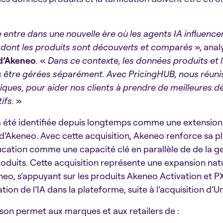
ntre dans une nouvelle ère où les agents IA influencen
e dont les produits sont découverts et comparés
», anal
d’Akeneo
. «
Dans ce contexte, les données produits et la
s être gérées séparément. Avec PricingHUB, nous réun
iques, pour aider nos clients à prendre de meilleures dé
ifs.
»
 a été identifiée depuis longtemps comme une extension
d’Akeneo. Avec cette acquisition, Akeneo renforce sa p
ification comme une capacité clé en parallèle de de la g
oduits. Cette acquisition représente une expansion natu
neo, s’appuyant sur les produits Akeneo Activation et PX 
ation de l’IA dans la plateforme, suite à l’acquisition d’U
on permet aux marques et aux retailers de :