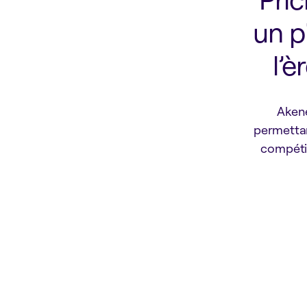
un p
l’
Akene
permettan
compétit