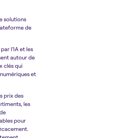
e solutions
plateforme de
ar l’IA et les
sent autour de
x clés qui
x numériques et
s prix des
rtiments, les
 de
iables pour
fficacement.
oitement