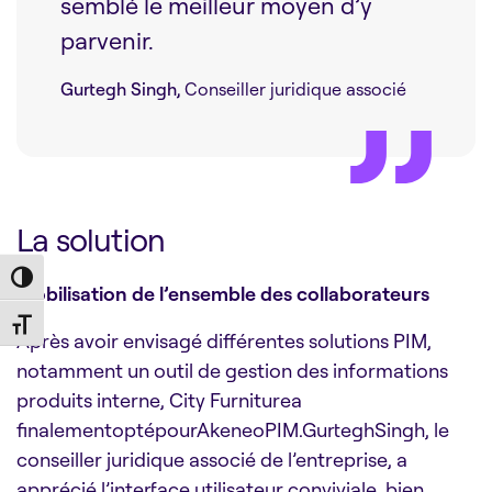
semblé le meilleur moyen d’y
parvenir.
Gurtegh Singh,
Conseiller juridique associé
La solution
Toggle High Contrast
Mobilisation de l’ensemble des collaborateurs
Toggle Font size
Après avoir envisagé différentes solutions PIM,
notamment un outil de gestion des informations
produits interne, City Furniturea
finalementoptépourAkeneoPIM.GurteghSingh, le
conseiller juridique associé de l’entreprise, a
apprécié l’interface utilisateur conviviale, bien