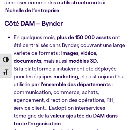
s’imposer comme des
outils structurants à
l’échelle de l’entreprise
.
Côté DAM – Bynder
En quelques mois,
plus de 150 000 assets
ont
été centralisés dans Bynder, couvrant une large
variété de formats :
images
,
vidéos
,
documents
, mais aussi
modèles 3D
.
Toggle High Contrast
Si la plateforme a initialement été déployée
Toggle Font size
pour les équipes
marketing
, elle est aujourd’hui
utilisée
par l’ensemble des départements
:
communication, commerce, achats,
agencement, direction des opérations, RH,
service client… L’adoption interservices
témoigne de la
valeur ajoutée du DAM dans
toute l’organisation
.