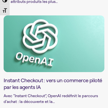
Toggle High Contrast
vos attributs produits les plus...
Toggle Font size
Instant Checkout : vers un commerce piloté
par les agents IA
Avec “Instant Checkout”, OpenAI redéfinit le parcours
d’achat : la découverte et la...