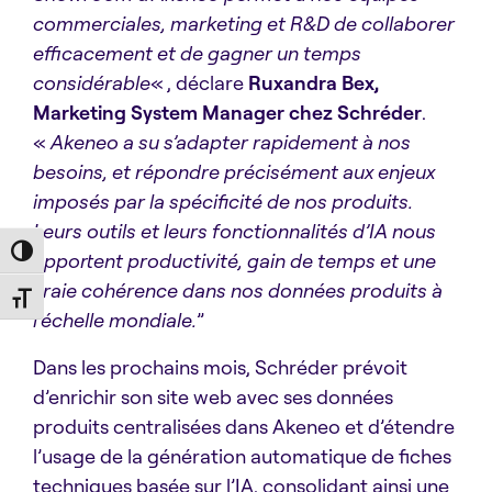
commerciales, marketing et R&D de collaborer
efficacement et de gagner un temps
considérable
« , déclare
Ruxandra Bex,
Marketing System Manager
chez Schréder
.
«
Akeneo a su s’adapter rapidement à nos
besoins, et répondre précisément aux enjeux
imposés par la spécificité de nos produits.
Leurs outils et leurs fonctionnalités d’IA nous
Toggle High Contrast
apportent productivité, gain de temps et une
vraie cohérence dans nos données produits à
Toggle Font size
l’échelle mondiale.
”
Dans les prochains mois, Schréder prévoit
d’enrichir son site web avec ses données
produits centralisées dans Akeneo et d’étendre
l’usage de la génération automatique de fiches
techniques basée sur l’IA, consolidant ainsi une