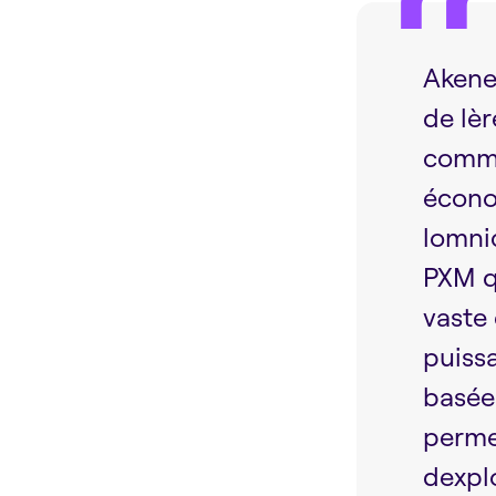
Akeneo
de lè
comme
écono
lomni
PXM q
vaste
puiss
basée
perme
dexplo