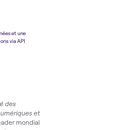
nnées et une
ons via API
té des
numériques et
leader mondial