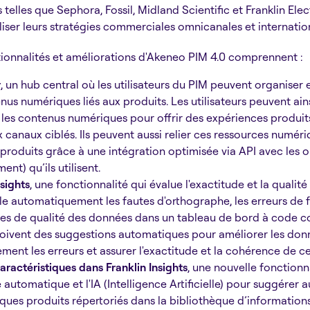
elles que Sephora, Fossil, Midland Scientific et Franklin Elec
iser leurs stratégies commerciales omnicanales et internatio
tionnalités et améliorations d'Akeneo PIM 4.0 comprennent :
r
, un hub central où les utilisateurs du PIM peuvent organiser e
us numériques liés aux produits. Les utilisateurs peuvent ainsi
 les contenus numériques pour offrir des expériences produits
 canaux ciblés. Ils peuvent aussi relier ces ressources numéri
produits grâce à une intégration optimisée via API avec les o
t) qu’ils utilisent.
sights
, une fonctionnalité qui évalue l'exactitude et la quali
ale automatiquement les fautes d'orthographe, les erreurs de
tes de qualité des données dans un tableau de bord à code co
eçoivent des suggestions automatiques pour améliorer les don
ment les erreurs et assurer l'exactitude et la cohérence de cel
ractéristiques dans Franklin Insights
, une nouvelle fonctionna
e automatique et l'IA (Intelligence Artificielle) pour suggére
tiques produits répertoriés dans la bibliothèque d’information