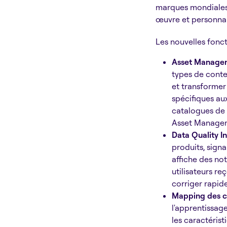
marques mondiales t
œuvre et personnal
Les nouvelles fonc
Asset Manage
types de conten
et transformer
spécifiques aux
catalogues de 
Asset Managemen
Data Quality In
produits, sign
affiche des no
utilisateurs r
corriger rapide
Mapping des ca
l'apprentissag
les caractéris