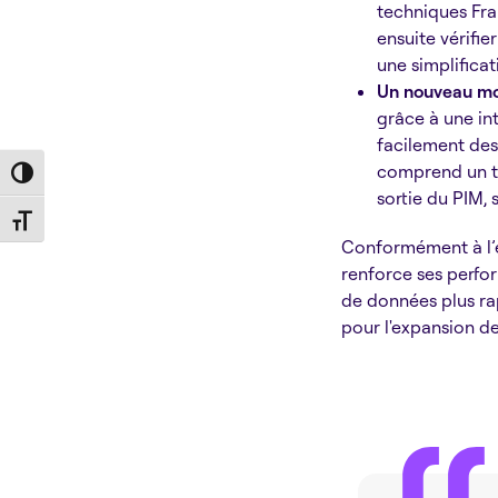
techniques Fra
ensuite vérifie
une simplifica
Un nouveau mo
grâce à une int
facilement des 
comprend un ta
Toggle High Contrast
sortie du PIM, 
Toggle Font size
Conformément à l’
renforce ses perfo
de données plus rap
pour l'expansion d