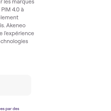
ur les marques
 PIM 4.0 à
blement
ris. Akeneo
e l'expérience
technologies
ées par des