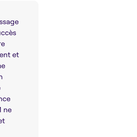
assage
uccès
re
ent et
me
n
e
ence
M ne
et