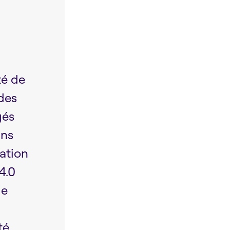
té de
 des
gés
ans
ration
4.0
de
té.