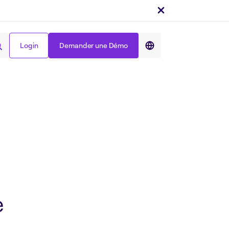
Login
Demander une Démo
Partager sur :
Login
Demander une Démo
e