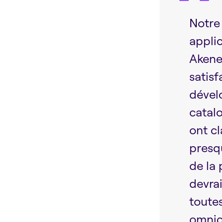
Notre
appli
Akene
satis
dévelo
catal
ont c
presqu
de la
devra
toutes
omnic