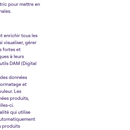
tric pour mettre en
nales.
t enrichir tous les
 visualiser, gérer
 fortes et
ques à leurs
utils DAM (Digital
té des données
 formatage et
uleur. Les
nées produits,
les-ci.
lité qui utilise
r automatiquement
s produits