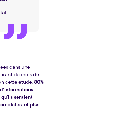
al.
nées dans une
ourant du mois de
on cette étude,
80%
 d’informations
u'ils seraient
complètes, et plus