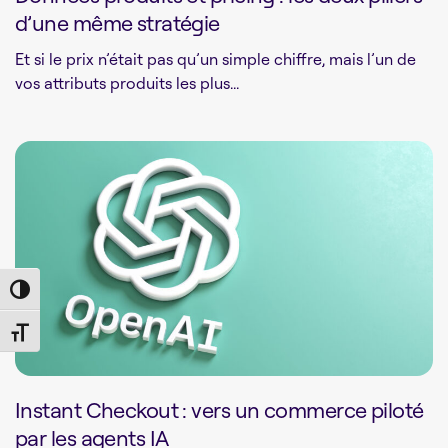
d’une même stratégie
Et si le prix n’était pas qu’un simple chiffre, mais l’un de
vos attributs produits les plus...
Toggle High Contrast
Toggle Font size
Instant Checkout : vers un commerce piloté
par les agents IA