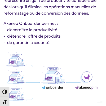
représente un gain de productivité considérable
dès lors qu'il élimine les opérations manuelles de
reformatage ou de conversion des données.
Akeneo Onboarder permet :
- d'accroître la productivité
- d'étendre l'offre de produits
- de garantir la sécurité
Toggle High Contrast
Toggle Font size