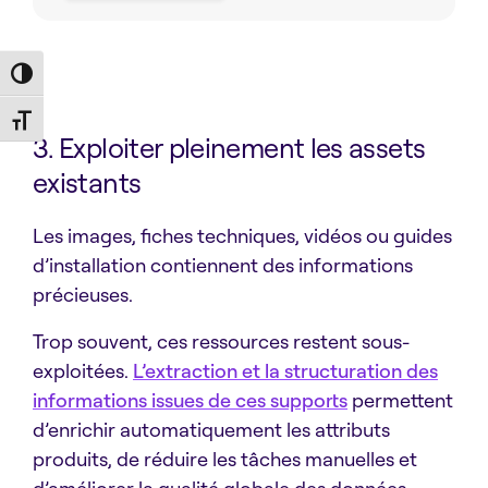
Request a Demo
Toggle High Contrast
Toggle Font size
3. Exploiter pleinement les assets
existants
Les images, fiches techniques, vidéos ou guides
d’installation contiennent des informations
précieuses.
Trop souvent, ces ressources restent sous-
exploitées.
L’extraction et la structuration des
informations issues de ces supports
permettent
d’enrichir automatiquement les attributs
produits, de réduire les tâches manuelles et
d’améliorer la qualité globale des données