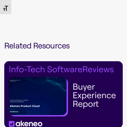
Toggle Font size
Related Resources