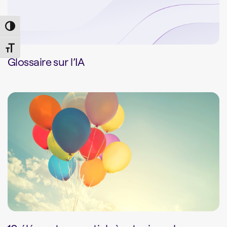
Toggle High Contrast
Toggle Font size
Glossaire sur l’IA