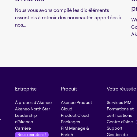
p
Nous vous avons compilé les dix éléments
essentiels à retenir des nouveautés apportées à
Wi
nos...
Co
Ak
Entreprise
Produit
Votre réussite
À propos d’Akeneo
Akeneo Product
Services PIM
Akeneo North Star
Cloud
Formations et
Leadership
Product Cloud
certifications
r
d’Akeneo
Packages
Centre d’aide
Carrière
PIM Manage &
Support
Enrich
Gestion de
Nous recrutons !