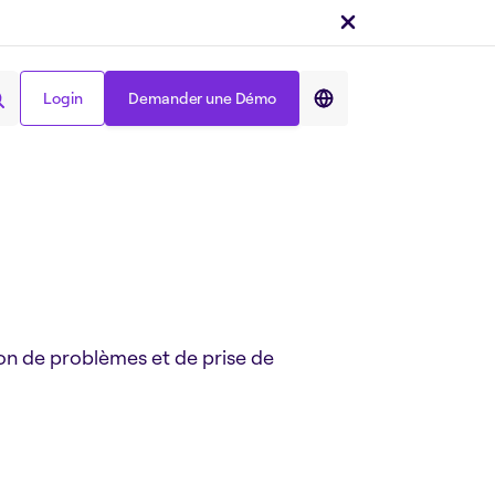
Login
Demander une Démo
Partager sur :
Login
Demander une Démo
on de problèmes et de prise de