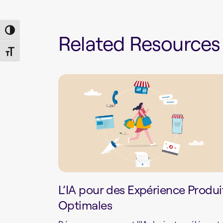
Toggle High Contrast
Related Resources
Toggle Font size
L’IA pour des Expérience Produi
Optimales