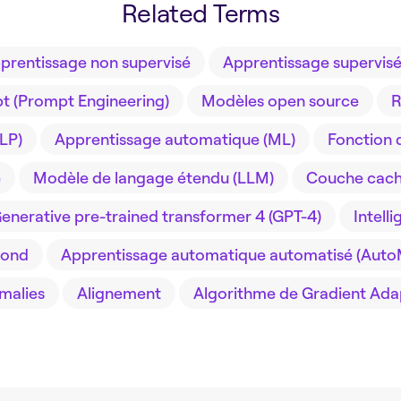
Related Terms
prentissage non supervisé
Apprentissage supervis
pt (Prompt Engineering)
Modèles open source
R
LP)
Apprentissage automatique (ML)
Fonction 
e
Modèle de langage étendu (LLM)
Couche cac
enerative pre-trained transformer 4 (GPT-4)
Intelli
fond
Apprentissage automatique automatisé (Auto
malies
Alignement
Algorithme de Gradient Ada