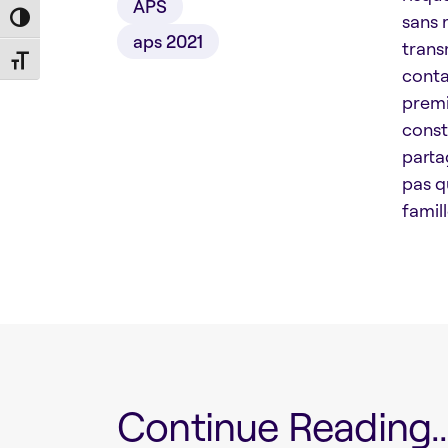
APS
sans 
Toggle High Contrast
aps 2021
trans
Toggle Font size
conta
premi
const
parta
pas q
famil
Continue Reading...