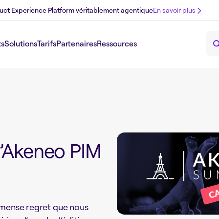
uct Experience Platform véritablement agentique
En savoir plus
ts
Solutions
Tarifs
Partenaires
Ressources
l’Akeneo PIM
mmense regret que nous