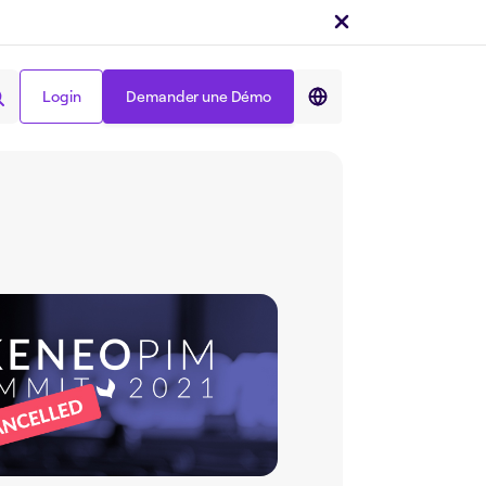
Login
Demander une Démo
Partager sur :
Login
Demander une Démo