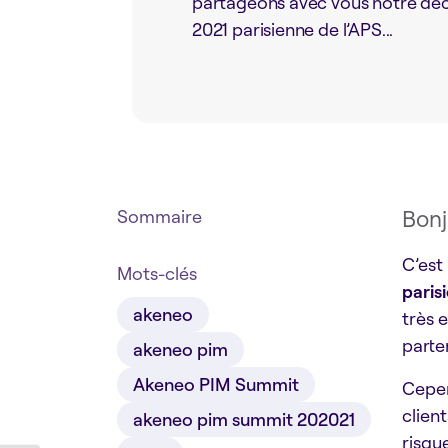
partageons avec vous notre décis
2021 parisienne de l’APS...
Bonj
Sommaire
C’est
Mots-clés
paris
akeneo
très 
parte
akeneo pim
Akeneo PIM Summit
Cepen
clien
akeneo pim summit 202021
risqu