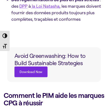
des
DPP
à
la Loi Natasha
, les marques doivent
fournir des données produits toujours plus
complètes, traçables et conformes
Toggle High Contrast
Toggle Font size
Avoid Greenwashing: How to
Build Sustainable Strategies
Download Now
Download Now
Comment le PIM aide les marques
CPG à réussir