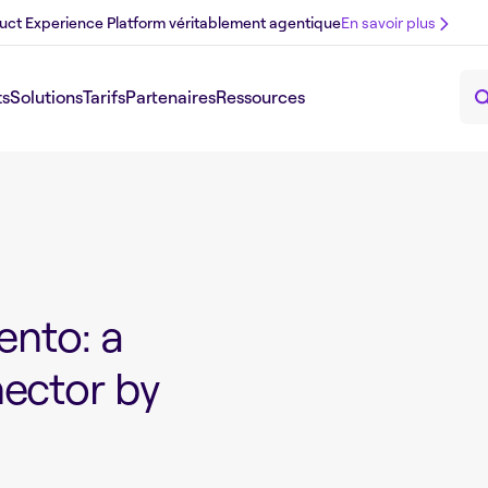
uct Experience Platform véritablement agentique
En savoir plus
ts
Solutions
Tarifs
Partenaires
Ressources
ento: a
ector by