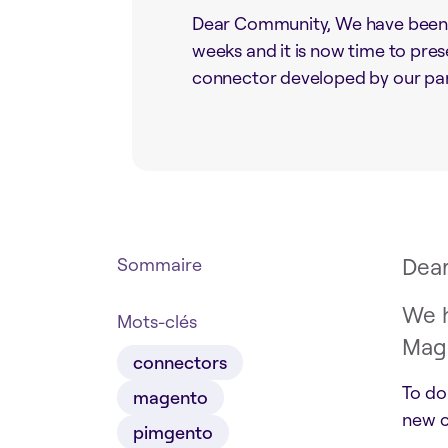
Dear Community, We have been t
weeks and it is now time to pr
connector developed by our par
Dea
Sommaire
We h
Mots-clés
Mage
connectors
To do
magento
new c
pimgento