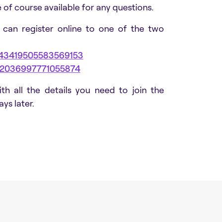
 of course available for any questions.
 can register online to one of the two
1643419505583569153
4212036997771055874
ith all the details you need to join the
ys later.