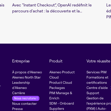
ais
Avec “Instant Checkout”, OpenAI redéfinit le
Le
parcours d’achat : la découverte et la...
éd
PI
Entreprise
Produit
Votre réussite
À propos d’Akeneo
Akeneo Product
Services PIM
Akeneo North Star
Cloud
Formations et
Leadership
Product Cloud
certifications
r
d’Akeneo
Packages
Centre d’aide
Carrière
PIM Manage &
Support
Enrich
Gestion de
Nous recrutons !
SDM - Onboard
l’expérience pr
Nous contacter
Suppliers
(PXM) | Auto-
Presse