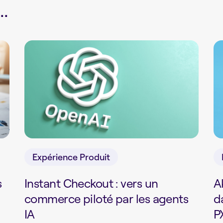
.
Expérience Produit
s
Instant Checkout : vers un
A
commerce piloté par les agents
d
IA
P