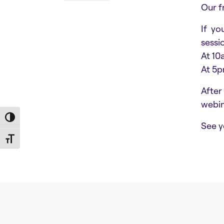
Our f
If yo
sessi
At 10
At 5p
After
webin
Toggle High Contrast
See y
Toggle Font size