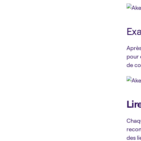
Exa
Après
pour 
de co
Lir
Chaqu
recom
des l