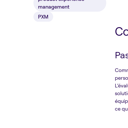
management
PXM
Co
Pas
Comm
perso
L’éva
solut
équip
ce qu