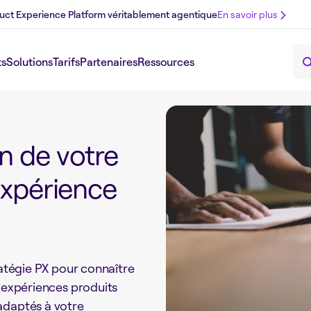
uct Experience Platform véritablement agentique
En savoir plus
ts
Solutions
Tarifs
Partenaires
Ressources
n de votre
Expérience
ratégie PX pour connaître
s expériences produits
adaptés à votre