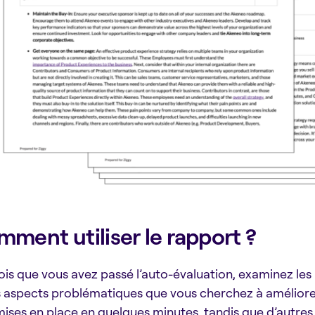
ment utiliser le rapport ?
ois que vous avez passé l’auto-évaluation, examinez les ré
s aspects problématiques que vous cherchez à amélior
mises en place en quelques minutes, tandis que d’autre