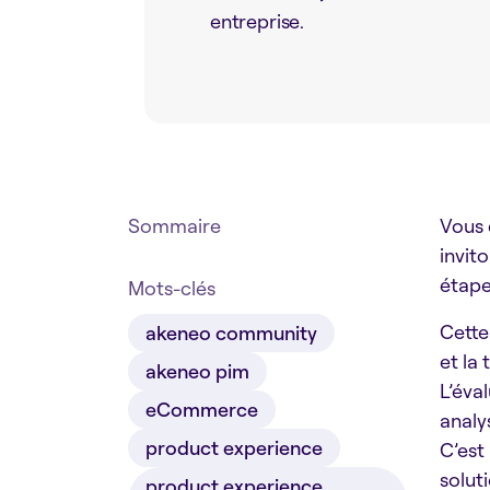
entreprise.
Sommaire
Vous 
invit
étape
Mots-clés
Cette
akeneo community
et la
akeneo pim
L’éva
eCommerce
analy
product experience
C’est
solut
product experience