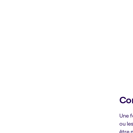
Com
Une f
ou le
être 