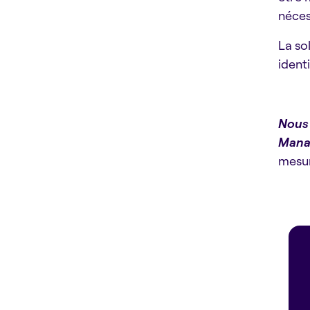
néces
La so
ident
Nous 
Manag
mesur