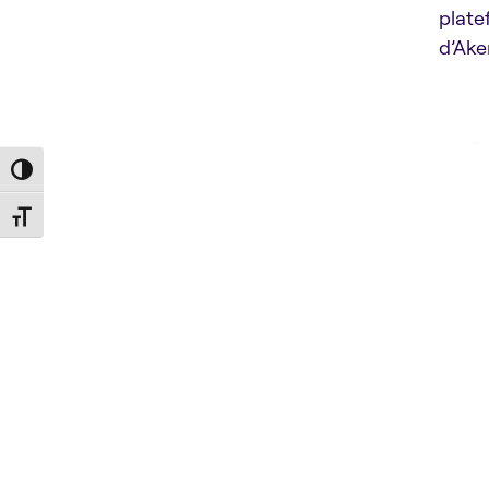
plate
d’Ake
Toggle High Contrast
Toggle Font size