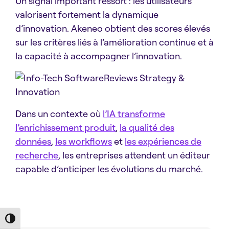
Un signal important ressort : les utilisateurs
valorisent fortement la dynamique
d’innovation. Akeneo obtient des scores élevés
sur les critères liés à l’amélioration continue et à
la capacité à accompagner l’innovation.
Dans un contexte où
l’IA transforme
l’enrichissement produit
,
la qualité des
données
,
les workflows
et
les expériences de
recherche
, les entreprises attendent un éditeur
capable d’anticiper les évolutions du marché.
Toggle High Contrast