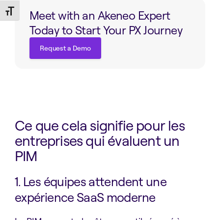
Toggle Font size
Meet with an Akeneo Expert
Today to Start Your PX Journey
Request a Demo
Request a Demo
Ce que cela signifie pour les
entreprises qui évaluent un
PIM
1. Les équipes attendent une
expérience SaaS moderne