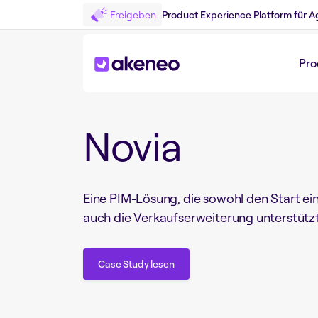
Freigeben
Product Experience Platform für A
Zurück zum Customer Story
Pro
Novia
Eine PIM-Lösung, die sowohl den Start 
auch die Verkaufserweiterung unterstützt
Case Study lesen
Case Study lesen