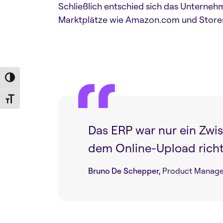
Schließlich entschied sich das Unterneh
Marktplätze wie Amazon.com und Stores
Toggle High Contrast
Toggle Font size
Das ERP war nur ein Zwis
dem Online-Upload richt
Bruno De Schepper,
Product Manage