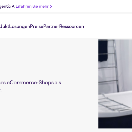
gentic AI
Erfahren Sie mehr
dukt
Lösungen
Preise
Partner
Ressourcen
eines eCommerce-Shops als
.