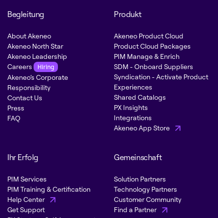
Begleitung
Produkt
About Akeneo
Akeneo Product Cloud
Akeneo North Star
Product Cloud Packages
Akeneo Leadership
PIM Manage & Enrich
Careers
SDM - Onboard Suppliers
Hiring
Syndication - Activate Product
Akeneo’s Corporate
Experiences
Responsibility
Shared Catalogs
Contact Us
PX Insights
Press
Integrations
FAQ
Akeneo App Store
Ihr Erfolg
Gemeinschaft
PIM Services
Solution Partners
PIM Training & Certification
Technology Partners
Help Center
Customer Community
Get Support
Find a Partner