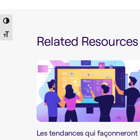
Toggle High Contrast
Toggle Font size
Related Resources
Les tendances qui façonneront 