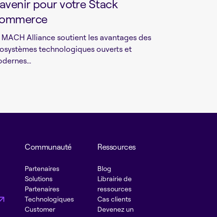
’avenir pour votre Stack
ommerce
 MACH Alliance soutient les avantages des
osystèmes technologiques ouverts et
dernes...
Communauté
Ressources
Partenaires
Blog
Solutions
Librairie de
Partenaires
ressources
Technologiques
Cas clients
Customer
Devenez un