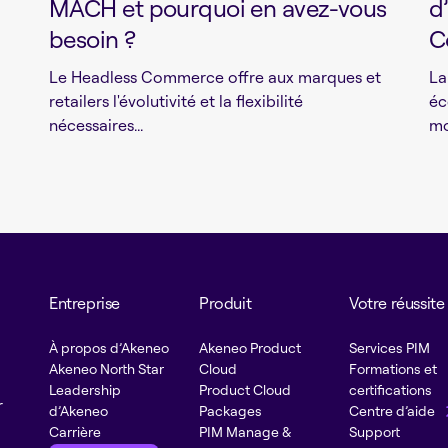
MACH et pourquoi en avez-vous
d
besoin ?
C
Le Headless Commerce offre aux marques et
La
retailers l'évolutivité et la flexibilité
éc
nécessaires...
mo
Entreprise
Produit
Votre réussite
À propos d’Akeneo
Akeneo Product
Services PIM
Akeneo North Star
Cloud
Formations et
Leadership
Product Cloud
certifications
r
d’Akeneo
Packages
Centre d’aide
Carrière
PIM Manage &
Support