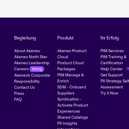
Begleitung
Produkt
Ihr Erfolg
About Akeneo
Akeneo Product
PIM Services
Akeneo North Star
Cloud
PIM Training &
Akeneo Leadership
Product Cloud
Certification
-
Careers
Packages
Help Center
Hiring
PIM Manage &
Get Support
Akeneo’s Corporate
Enrich
PX Strategy Sel
Responsibility
SDM - Onboard
Assessment
Contact Us
Suppliers
Try it Now
Press
Syndication -
FAQ
Activate Product
Experiences
Shared Catalogs
PX Insights