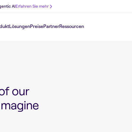
gentic AI
Erfahren Sie mehr
dukt
Lösungen
Preise
Partner
Ressourcen
of our
 Imagine