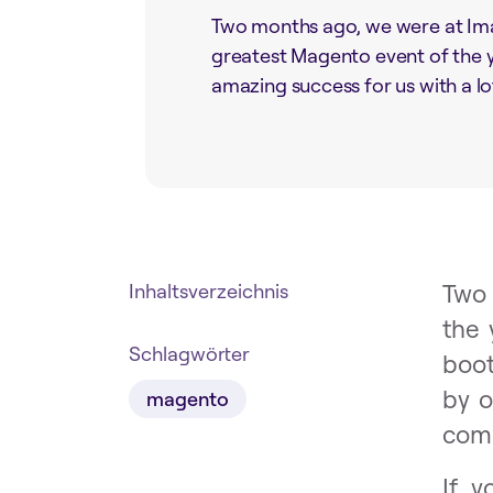
Two months ago, we were at Ima
greatest Magento event of the y
amazing success for us with a lot 
Two 
Inhaltsverzeichnis
the 
Schlagwörter
boot
by o
magento
comm
If y