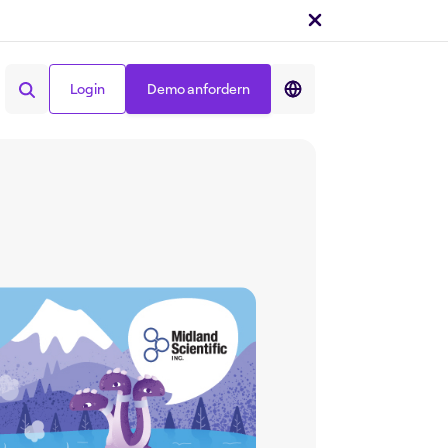
Login
Demo anfordern
Teilen auf :
Login
Demo anfordern