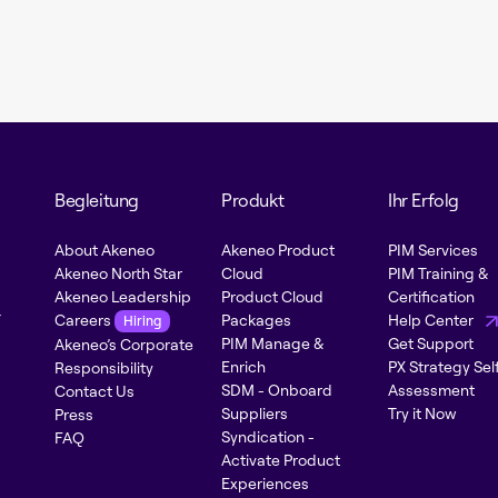
Begleitung
Produkt
Ihr Erfolg
About Akeneo
Akeneo Product
PIM Services
Akeneo North Star
Cloud
PIM Training &
Akeneo Leadership
Product Cloud
Certification
-
Careers
Packages
Help Center
Hiring
PIM Manage &
Get Support
Akeneo’s Corporate
Enrich
PX Strategy Sel
Responsibility
SDM - Onboard
Assessment
Contact Us
Suppliers
Try it Now
Press
Syndication -
FAQ
Activate Product
Experiences