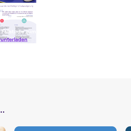
 Fallstudie zum PIM-Projekt bei Midland Scientific kön
runterladen
.