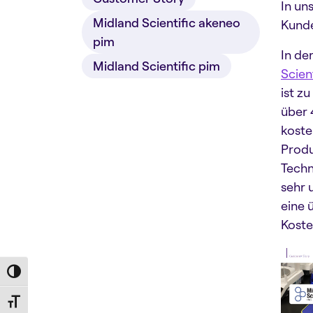
In un
Midland Scientific akeneo
Kunde
pim
In de
Midland Scientific pim
Scient
ist z
über 
koste
Produ
Techn
sehr 
eine 
Koste
Toggle High Contrast
Toggle Font size