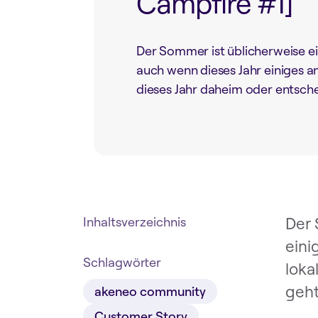
Campfire #1]
Der Sommer ist üblicherweise ei
auch wenn dieses Jahr einiges and
dieses Jahr daheim oder entschei
Der 
Inhaltsverzeichnis
eini
Schlagwörter
loka
geht
akeneo community
Customer Story