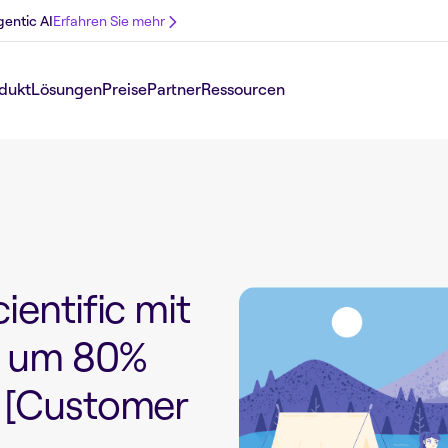
gentic AI
Erfahren Sie mehr
dukt
Lösungen
Preise
Partner
Ressourcen
ientific mit
n um 80%
 [Customer