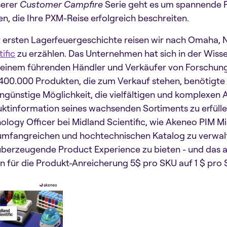
serer
Customer Campfire
Serie geht es um spannende 
n, die Ihre PXM-Reise erfolgreich beschreiten.
r ersten Lagerfeuergeschichte reisen wir nach Omaha,
ific
zu erzählen. Das Unternehmen hat sich in der Wi
u einem führenden Händler und Verkäufer von Forschun
400.000 Produkten, die zum Verkauf stehen, benötigte 
ngünstige Möglichkeit, die vielfältigen und komplexen
ktinformation seines wachsenden Sortiments zu erfülle
ology Officer bei Midland Scientific, wie Akeneo PIM Mid
umfangreichen und hochtechnischen Katalog zu verwalte
überzeugende Product Experience zu bieten - und das al
n für die Produkt-Anreicherung 5$ pro SKU auf 1 $ pro 