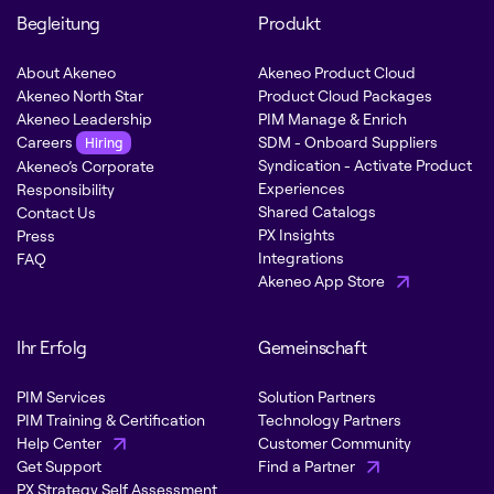
Begleitung
Produkt
About Akeneo
Akeneo Product Cloud
Akeneo North Star
Product Cloud Packages
Akeneo Leadership
PIM Manage & Enrich
Careers
SDM - Onboard Suppliers
Hiring
Syndication - Activate Product
Akeneo’s Corporate
Experiences
Responsibility
Shared Catalogs
Contact Us
PX Insights
Press
Integrations
FAQ
Akeneo App Store
Ihr Erfolg
Gemeinschaft
PIM Services
Solution Partners
PIM Training & Certification
Technology Partners
Help Center
Customer Community
Get Support
Find a Partner
PX Strategy Self Assessment