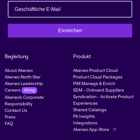
Einreichen
Begleitung
Produkt
About Akeneo
Akeneo Product Cloud
Akeneo North Star
Product Cloud Packages
Akeneo Leadership
PIM Manage & Enrich
Careers
SDM - Onboard Suppliers
Hiring
Syndication - Activate Product
Akeneo’s Corporate
Experiences
Responsibility
Shared Catalogs
Contact Us
PX Insights
Press
Integrations
FAQ
Akeneo App Store