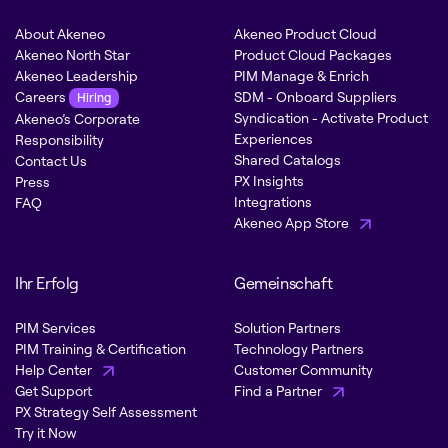
About Akeneo
Akeneo Product Cloud
Akeneo North Star
Product Cloud Packages
Akeneo Leadership
PIM Manage & Enrich
Careers
SDM - Onboard Suppliers
Hiring
Syndication - Activate Product
Akeneo’s Corporate
Experiences
Responsibility
Shared Catalogs
Contact Us
PX Insights
Press
Integrations
FAQ
Akeneo App Store
Ihr Erfolg
Gemeinschaft
PIM Services
Solution Partners
PIM Training & Certification
Technology Partners
Help Center
Customer Community
Get Support
Find a Partner
PX Strategy Self Assessment
Try it Now