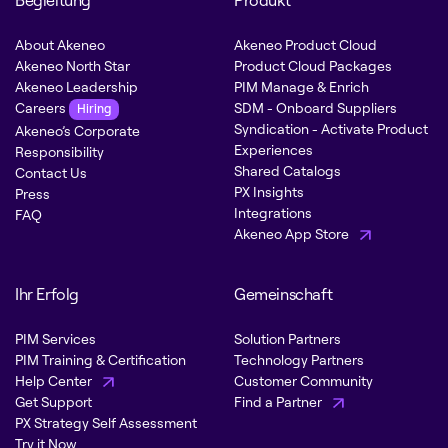
Begleitung
Produkt
About Akeneo
Akeneo Product Cloud
Akeneo North Star
Product Cloud Packages
Akeneo Leadership
PIM Manage & Enrich
Careers
SDM - Onboard Suppliers
Hiring
Syndication - Activate Product
Akeneo’s Corporate
Experiences
Responsibility
Shared Catalogs
Contact Us
PX Insights
Press
Integrations
FAQ
Akeneo App Store
Ihr Erfolg
Gemeinschaft
PIM Services
Solution Partners
PIM Training & Certification
Technology Partners
Help Center
Customer Community
Get Support
Find a Partner
PX Strategy Self Assessment
Try it Now