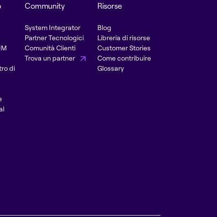
o
Community
Risorse
System Integrator
Blog
Partner Tecnologici
Libreria di risorse
PIM
Comunità Clienti
Customer Stories
Trova un partner
Come contribuire
ro di
Glossary
e
al