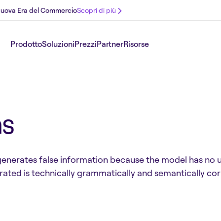
 Nuova Era del Commercio
Scopri di più
Prodotto
Soluzioni
Prezzi
Partner
Risorse
ns
nerates false information because the model has no u
ated is technically grammatically and semantically cor