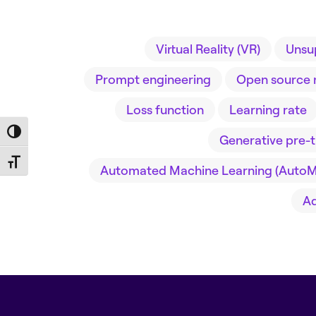
Virtual Reality (VR)
Unsu
Prompt engineering
Open source 
Loss function
Learning rate
Toggle High Contrast
Generative pre-t
Toggle Font size
Automated Machine Learning (AutoM
Ad