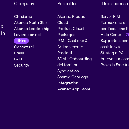
Company
Prodotto
Il tuo success
Chi siamo
Akeneo Product
Servizi PIM
Akeneo North Star
Cloud
Formazione e
 e
Akeneo Leadership
Product Cloud
certificazione 
 in
Lavora con noi
Packages
Help Center
PIM - Gestione &
Supporto e cent
Hiring
Arricchimento
assistenza
Contattaci
Prodotti
Strategia PX
Press
SDM - Onboarding
Autovalutazion
FAQ
dei fornitori
Prova la Free tri
Security
Syndication
Shared Catalogs
Integrazioni
Akeneo App Store