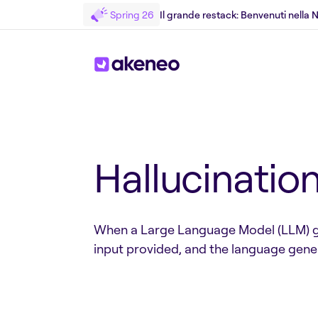
Spring 26
Il grande restack: Benvenuti nella
Torniamo al Glossary
Hallucinatio
When a Large Language Model (LLM) ge
input provided, and the language gener