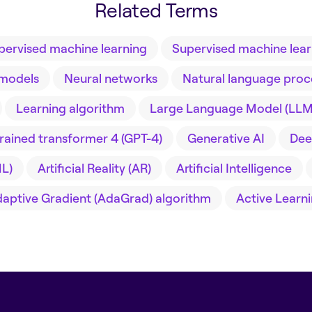
Related Terms
pervised machine learning
Supervised machine lear
models
Neural networks
Natural language proc
Learning algorithm
Large Language Model (LLM
rained transformer 4 (GPT-4)
Generative AI
Dee
L)
Artificial Reality (AR)
Artificial Intelligence
aptive Gradient (AdaGrad) algorithm
Active Learn