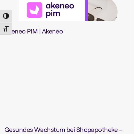
Toggle High Contrast
Akeneo PIM | Akeneo
Toggle Font size
Gesundes Wachstum bei Shopapotheke –