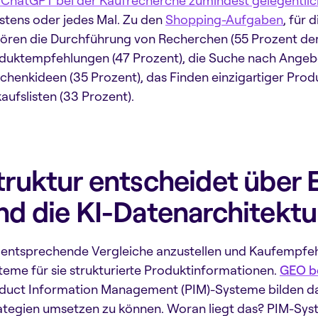
 ChatGPT bei der Kaufrecherche zumindest gelegentlic
stens oder jedes Mal. Zu den
Shopping-Aufgaben
, für 
ören die Durchführung von Recherchen (55 Prozent der 
duktempfehlungen (47 Prozent), die Suche nach Angebo
chenkideen (35 Prozent), das Finden einzigartiger Produ
kaufslisten (33 Prozent).
truktur entscheidet über E
nd die KI-Datenarchitektu
entsprechende Vergleiche anzustellen und Kaufempfeh
teme für sie strukturierte Produktinformationen.
GEO be
duct Information Management (PIM)-Systeme bilden d
ategien umsetzen zu können. Woran liegt das? PIM-Sy