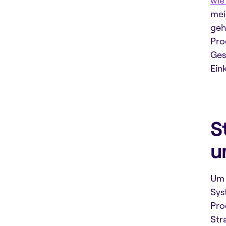
wie
mei
geh
Pro
Ges
Ein
S
u
Um 
Sys
Pro
Str