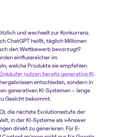
lötzlich und wechselt zur Konkurrenz.
h ChatGPT heißt, täglich Millionen
isch den Wettbewerb bevorzugt?
den einflussreicher im
ln, welche Produkte sie empfehlen.
inkäufer nutzen bereits generative KI
.
uchergebnissen entschieden, sondern in
ren generativen KI-Systemen – lange
 zu Gesicht bekommt.
), die nächste Evolutionsstufe der
elt, in der KI-Systeme als »Answer
gen direkt zu generieren. Für E-
Content müssen nicht nur für Google