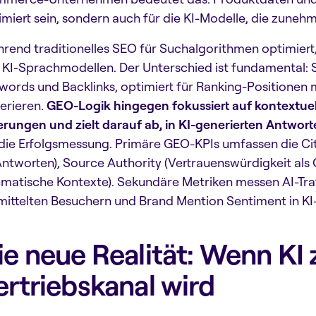
imiert sein, sondern auch für die KI-Modelle, die zune
rend traditionelles SEO für Suchalgorithmen optimiert,
 KI-Sprachmodellen. Der Unterschied ist fundamental: S
words und Backlinks, optimiert für Ranking-Positionen m
erieren.
GEO-Logik hingegen fokussiert auf kontextuell
ierungen und zielt darauf ab, in KI-generierten Antwor
 die Erfolgsmessung. Primäre GEO-KPIs umfassen die Cita
Antworten), Source Authority (Vertrauenswürdigkeit als
ematische Kontexte). Sekundäre Metriken messen AI-Traf
mittelten Besuchern und Brand Mention Sentiment in KI
ie neue Realität: Wenn KI
ertriebskanal wird