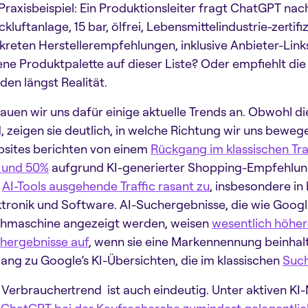
 Praxisbeispiel: Ein Produktionsleiter fragt ChatGPT na
kluftanlage, 15 bar, ölfrei, Lebensmittelindustrie-zertifi
kreten Herstellerempfehlungen, inklusive Anbieter-Links
ene Produktpalette auf dieser Liste? Oder empfiehlt die
den längst Realität.
auen wir uns dafür einige aktuelle Trends an. Obwohl di
d, zeigen sie deutlich, in welche Richtung wir uns bew
sites berichten von einem
Rückgang im klassischen Tr
 und 50%
aufgrund KI-generierter Shopping-Empfehlung
n
AI-Tools ausgehende Traffic rasant zu
, insbesondere in
ktronik und Software. AI-Suchergebnisse, die wie Google
hmaschine angezeigt werden, weisen
wesentlich höher
hergebnisse auf
, wenn sie eine Markennennung beinha
ang zu Google’s KI-Übersichten, die im klassischen
Such
 Verbrauchertrend ist auch eindeutig. Unter aktiven K