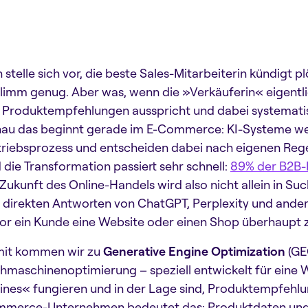
 stelle sich vor, die beste Sales-Mitarbeiterin kündigt p
limm genug. Aber was, wenn die »Verkäuferin« eigentlic
 Produktempfehlungen ausspricht und dabei systemat
au das beginnt gerade im E-Commerce: KI-Systeme wer
triebsprozess und entscheiden dabei nach eigenen Rege
 die Transformation passiert sehr schnell:
89% der B2B-E
 Zukunft des Online-Handels wird also nicht allein in S
 direkten Antworten von ChatGPT, Perplexity und ande
or ein Kunde eine Website oder einen Shop überhaupt
it kommen wir zu
Generative Engine Optimization
(GEO
hmaschinenoptimierung – speziell entwickelt für eine W
ines« fungieren und in der Lage sind, Produktempfehlun
merce-Unternehmen bedeutet das: Produktdaten und 