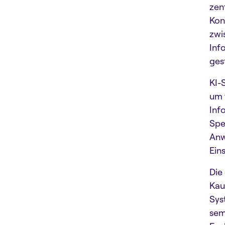
zen
Kon
zwi
Inf
ges
KI-
um 
Inf
Spe
Anw
Ein
Die
Kau
Sys
sem