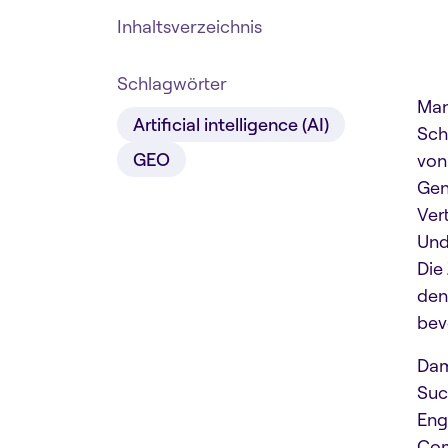
Inhaltsverzeichnis
Schlagwörter
Man
Artificial intelligence (AI)
Sch
GEO
von
Gen
Ver
Und
Die
den
bev
Dam
Suc
Eng
Com