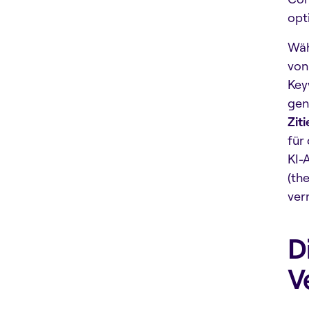
opt
Wäh
von
Key
gen
Zit
für
KI-
(th
ver
D
V