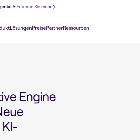
gentic AI
Erfahren Sie mehr
dukt
Lösungen
Preise
Partner
Ressourcen
ive Engine
 Neue
 KI-