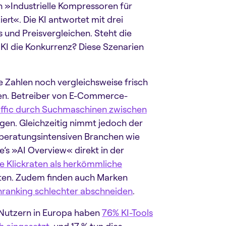
ch »Industrielle Kompressoren für
ziert«. Die KI antwortet mit drei
 und Preisvergleichen. Steht die
 KI die Konkurrenz? Diese Szenarien
e Zahlen noch vergleichsweise frisch
egen. Betreiber von E-Commerce-
affic durch Suchmaschinen zwischen
en. Gleichzeitig nimmt jedoch der
 beratungsintensiven Branchen wie
’s »AI Overview« direkt in der
e Klickraten als herkömmliche
lten. Zudem finden auch Marken
ranking schlechter abschneiden
.
I-Nutzern in Europa haben
76% KI-Tools