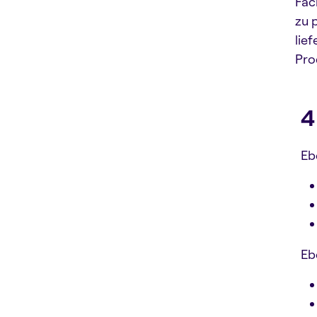
Fac
zu 
lie
Pro
4
Eb
Eb