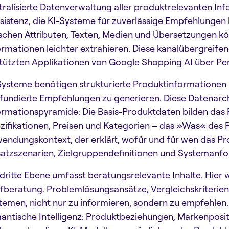
tralisierte Datenverwaltung aller produktrelevanten In
sistenz, die KI-Systeme für zuverlässige Empfehlungen
schen Attributen, Texten, Medien und Übersetzungen kö
ormationen leichter extrahieren. Diese kanalübergreife
tützten Applikationen von Google Shopping AI über Per
Systeme benötigen strukturierte Produktinformationen
fundierte Empfehlungen zu generieren. Diese Datenarchi
ormationspyramide: Die Basis-Produktdaten bilden das
zifikationen, Preisen und Kategorien – das »Was« des P
endungskontext, der erklärt, wofür und für wen das Pr
satzszenarien, Zielgruppendefinitionen und Systemanf
 dritte Ebene umfasst beratungsrelevante Inhalte. Hier
fberatung. Problemlösungsansätze, Vergleichskriterien 
temen, nicht nur zu informieren, sondern zu empfehlen. 
antische Intelligenz: Produktbeziehungen, Markenposi