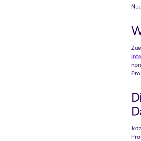
Neu
W
Zue
Inte
nor
Pro
D
D
Jetz
Pro