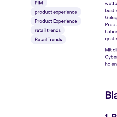
PIM
wettb
bestr
product experience
Geleg
Product Experience
Produ
retail trends
haben
geste
Retail Trends
Mit d
Cyber
holen
Bl
1. 