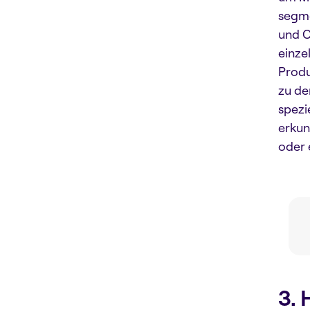
segme
und C
einze
Produ
zu de
spezi
erkun
oder 
3. 