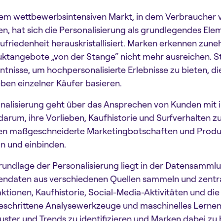
nem wettbewerbsintensiven Markt, in dem Verbraucher 
n, hat sich die Personalisierung als grundlegendes Ele
ufriedenheit herauskristallisiert. Marken erkennen zun
ktangebote „von der Stange“ nicht mehr ausreichen. S
ntnisse, um hochpersonalisierte Erlebnisse zu bieten, di
eben einzelner Käufer basieren.
nalisierung geht über das Ansprechen von Kunden mit i
darum, ihre Vorlieben, Kaufhistorie und Surfverhalten 
n maßgeschneiderte Marketingbotschaften und Produk
ln und einbinden.
rundlage der Personalisierung liegt in der Datensamm
ndaten aus verschiedenen Quellen sammeln und zentral
aktionen, Kaufhistorie, Social-Media-Aktivitäten und 
eschrittene Analysewerkzeuge und maschinelles Lernen
ster und Trends zu identifizieren und Marken dabei zu 