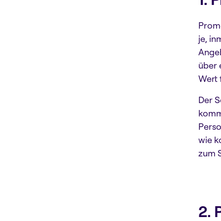
Promo
je, i
Angeb
über 
Wert 
Der S
kommu
Perso
wie k
zum S
2. 