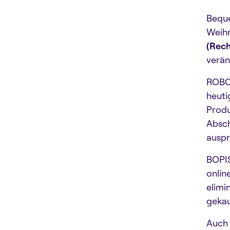
Beque
Weihn
(Rech
verän
ROBO 
heuti
Produ
Absch
auspr
BOPIS
onlin
elimi
gekau
Auch 