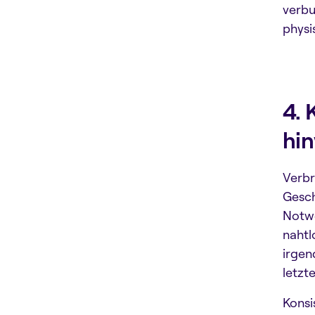
verbu
physi
4. 
hi
Verbr
Gesch
Notwe
nahtl
irgen
letzt
Konsi