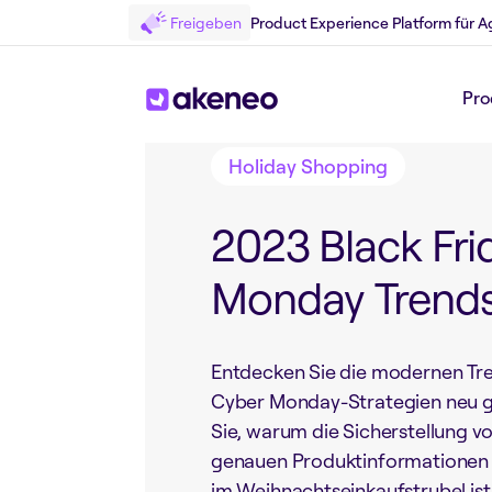
Freigeben
Product Experience Platform für A
Zurück zum Blog
Pro
Holiday Shopping
2023 Black Fri
Monday Trend
Entdecken Sie die modernen Tren
Cyber Monday-Strategien neu ge
Sie, warum die Sicherstellung v
genauen Produktinformationen 
im Weihnachtseinkaufstrubel ist