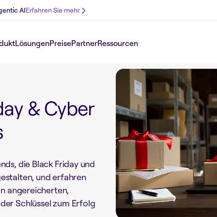
gentic AI
Erfahren Sie mehr
dukt
Lösungen
Preise
Partner
Ressourcen
day & Cyber
s
ds, die Black Friday und
stalten, und erfahren
on angereicherten,
der Schlüssel zum Erfolg
.