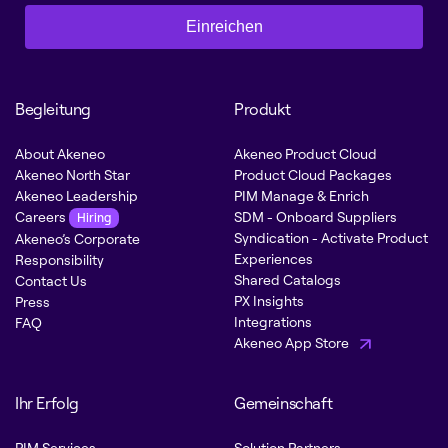
Einreichen
Begleitung
Produkt
About Akeneo
Akeneo Product Cloud
Akeneo North Star
Product Cloud Packages
Akeneo Leadership
PIM Manage & Enrich
Careers
SDM - Onboard Suppliers
Hiring
Syndication - Activate Product
Akeneo’s Corporate
Experiences
Responsibility
Shared Catalogs
Contact Us
PX Insights
Press
Integrations
FAQ
Akeneo App Store
Ihr Erfolg
Gemeinschaft
PIM Services
Solution Partners