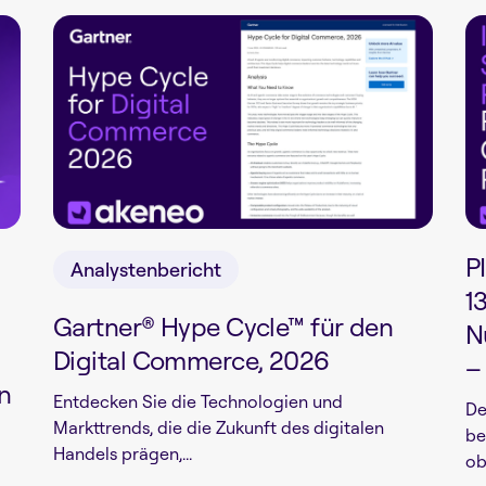
P
Analystenbericht
1
Gartner® Hype Cycle™ für den
N
Digital Commerce, 2026
–
n
Entdecken Sie die Technologien und
De
Markttrends, die die Zukunft des digitalen
be
Handels prägen,...
obj