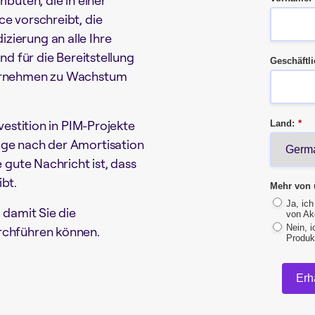
ibuten, die in einer
ce vorschreibt, die
zierung an alle Ihre
nd für die Bereitstellung
Geschäftli
ternehmen zu Wachstum
vestition in PIM-Projekte
Land:
*
age nach der Amortisation
e gute Nachricht ist, dass
bt.
Mehr von 
Ja, ic
 damit Sie die
von Ak
Nein, 
rchführen können.
Produk
Erh