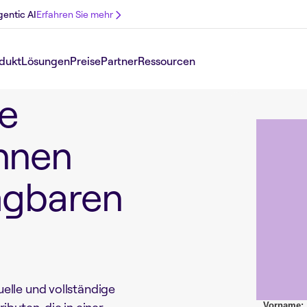
gentic AI
Erfahren Sie mehr
dukt
Lösungen
Preise
Partner
Ressourcen
ie
hnen
agbaren
elle und vollständige
Vorname: