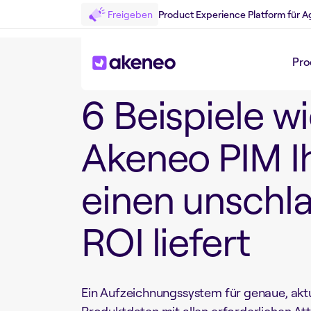
Freigeben
Product Experience Platform für A
Zurück zum White Paper
Pro
6 Beispiele w
Akeneo PIM I
einen unschl
ROI liefert
Ein Aufzeichnungssystem für genaue, aktu