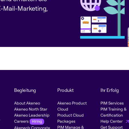
E-Mail-Marketing,
Begleitung
Produkt
Ihr Erfolg
About Akeneo
Akeneo Product
PIM Services
Akeneo North Star
Cloud
PIM Training &
Akeneo Leadership
Product Cloud
Certification
-
Careers
Packages
Help Center
Hiring
PIM Manage &
Get Support
Akeneo’s Corporate