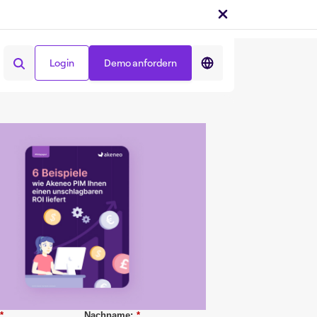
Teilen auf :
Login
Demo anfordern
Login
Demo anfordern
*
Nachname:
*