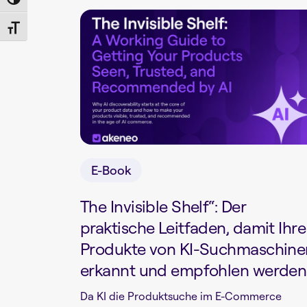
Toggle High Contrast
Toggle Font size
E-Book
The Invisible Shelf“: Der
praktische Leitfaden, damit Ihre
Produkte von KI-Suchmaschine
erkannt und empfohlen werden
Da KI die Produktsuche im E-Commerce