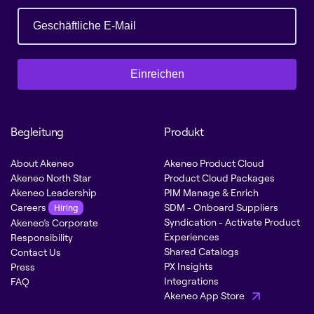
Einreichen
Begleitung
Produkt
About Akeneo
Akeneo Product Cloud
Akeneo North Star
Product Cloud Packages
Akeneo Leadership
PIM Manage & Enrich
Careers
SDM - Onboard Suppliers
Hiring
Syndication - Activate Product
Akeneo’s Corporate
Experiences
Responsibility
Shared Catalogs
Contact Us
PX Insights
Press
Integrations
FAQ
Akeneo App Store