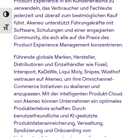
Product Experience in ein Kundenerlebnis zu
verwandeln, das Verbraucher und Fachleute
jederzeit und überall zum bestmöglichen Kauf
Toggle High Contrast
führt. Akeneo unterstützt Führungskräfte mit
Toggle Font size
Software, Schulungen und einer engagierten
Community, die sich alle auf die Praxis des
Product Experience Management konzentrieren.
Führende globale Marken, Hersteller,
Distributoren und Einzelhändler wie Fossil,
Intersport, KaDeWe, Liqui Moly, Snipes, Wüsthof
vertrauen auf Akeneo, um ihre Omnichannel-
Commerce Initiativen zu skalieren und
anzupassen. Mit der intelligenten Produkt-Cloud
von Akeneo können Unternehmen ein optimales
Produkterlebnis schaffen. Durch
benutzerfreundliche und KI-gestützte
Produktdatenanreicherung, Verwaltung,
Syndizierung und Onboarding von