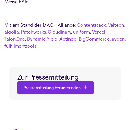
Messe Köln
Mit am Stand der MACH Alliance:
Contentstack
,
Valtech
,
algolia
,
Patchworks
,
Cloudinary
,
uniform
,
Vercel
,
Talon.One
,
Dynamic Yield
,
Actindo
,
BigCommerce
,
ayden
,
fulfillmenttools
.
Zur Pressemitteilung
Pressemitteilung herunterladen
Pressemitteilung herunterladen