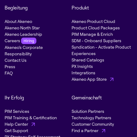
Begleitung
Produkt
About Akeneo
Akeneo Product Cloud
Akeneo North Star
Product Cloud Packages
Akeneo Leadership
PIM Manage & Enrich
Careers
SDM - Onboard Suppliers
Hiring
Syndication - Activate Product
Akeneo’s Corporate
Experiences
Responsibility
Shared Catalogs
Contact Us
PX Insights
Press
Integrations
FAQ
Akeneo App Store
Ihr Erfolg
Gemeinschaft
PIM Services
Solution Partners
PIM Training & Certification
Technology Partners
Help Center
Customer Community
Get Support
Find a Partner
PX Strategy Self Assessment